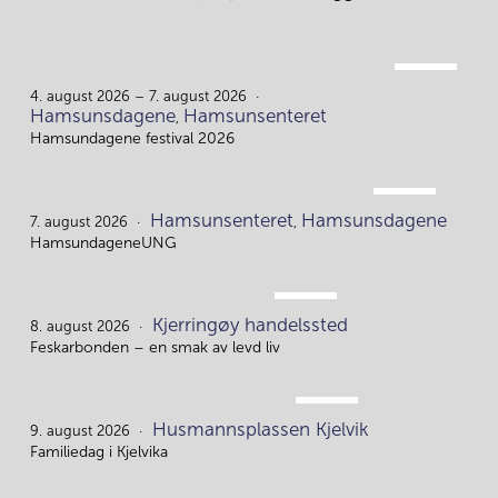
AUG.
4.
4. august 2026 – 7. august 2026
Hamsunsdagene
Hamsunsenteret
,
Hamsundagene festival 2026
AUG.
Hamsunsenteret
Hamsunsdagene
7.
7. august 2026
,
HamsundageneUNG
AUG.
Kjerringøy handelssted
8.
8. august 2026
Feskarbonden – en smak av levd liv
AUG.
Husmannsplassen Kjelvik
9.
9. august 2026
Familiedag i Kjelvika