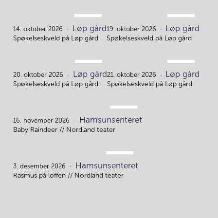
OKT.
OKT.
Løp gård
Løp gård
14.
19.
14. oktober 2026
19. oktober 2026
Spøkelseskveld på Løp gård
Spøkelseskveld på Løp gård
OKT.
OKT.
Løp gård
Løp gård
20.
21.
20. oktober 2026
21. oktober 2026
Spøkelseskveld på Løp gård
Spøkelseskveld på Løp gård
NOV.
Hamsunsenteret
16.
16. november 2026
Baby Raindeer // Nordland teater
DES.
Hamsunsenteret
3.
3. desember 2026
Rasmus på loffen // Nordland teater