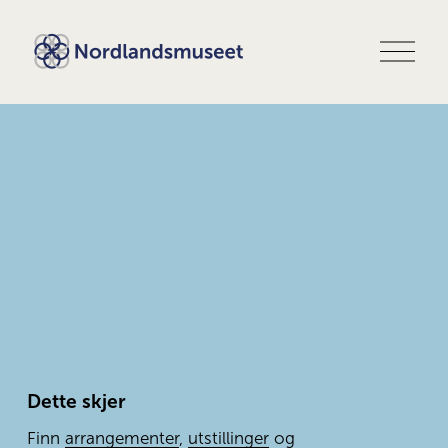
Å
p
n
e
m
e
n
y
Dette skjer
Finn 
arrangementer
, 
utstillinger
 og 