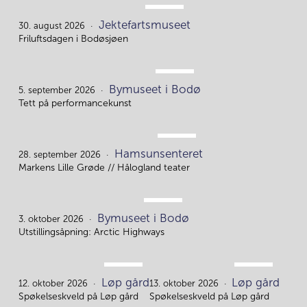
AUG.
Jektefartsmuseet
30.
30. august 2026
Friluftsdagen i Bodøsjøen
SEP.
Bymuseet i Bodø
5.
5. september 2026
Tett på performancekunst
SEP.
Hamsunsenteret
28.
28. september 2026
Markens Lille Grøde // Hålogland teater
OKT.
Bymuseet i Bodø
3.
3. oktober 2026
Utstillingsåpning: Arctic Highways
OKT.
OKT.
Løp gård
Løp gård
12.
13.
12. oktober 2026
13. oktober 2026
Spøkelseskveld på Løp gård
Spøkelseskveld på Løp gård