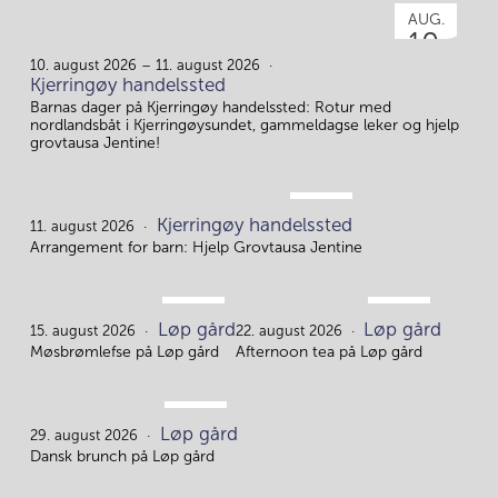
AUG.
10.
10. august 2026 – 11. august 2026
Kjerringøy handelssted
Barnas dager på Kjerringøy handelssted: Rotur med
nordlandsbåt i Kjerringøysundet, gammeldagse leker og hjelp
grovtausa Jentine!
AUG.
Kjerringøy handelssted
11.
11. august 2026
Arrangement for barn: Hjelp Grovtausa Jentine
AUG.
AUG.
Løp gård
Løp gård
15.
22.
15. august 2026
22. august 2026
Møsbrømlefse på Løp gård
Afternoon tea på Løp gård
AUG.
Løp gård
29.
29. august 2026
Dansk brunch på Løp gård