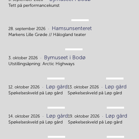
5.
Tett på performancekunst
SEP.
Hamsunsenteret
28.
28. september 2026
Markens Lille Grøde // Hålogland teater
OKT.
Bymuseet i Bodø
3.
3. oktober 2026
Utstillingsåpning: Arctic Highways
OKT.
OKT.
Løp gård
Løp gård
12.
13.
12. oktober 2026
13. oktober 2026
Spøkelseskveld på Løp gård
Spøkelseskveld på Løp gård
OKT.
OKT.
Løp gård
Løp gård
14.
19.
14. oktober 2026
19. oktober 2026
Spøkelseskveld på Løp gård
Spøkelseskveld på Løp gård