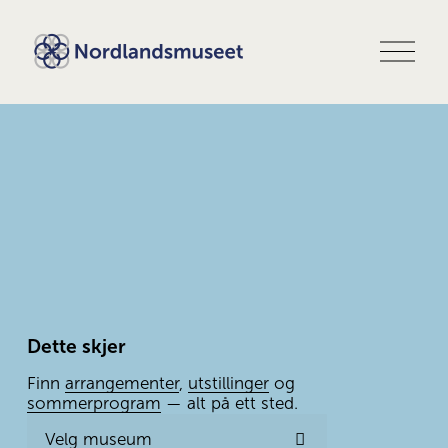
Å
p
n
e
m
e
n
y
Dette skjer
Finn 
arrangementer
, 
utstillinger
 og 
sommerprogram
 — alt på ett sted.
Velg museum