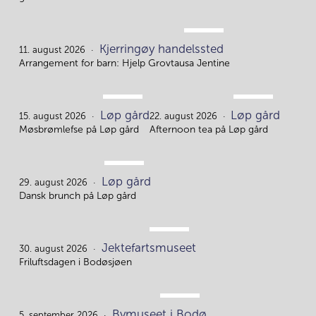
AUG.
Kjerringøy handelssted
11.
11. august 2026
Arrangement for barn: Hjelp Grovtausa Jentine
AUG.
AUG.
Løp gård
Løp gård
15.
22.
15. august 2026
22. august 2026
Møsbrømlefse på Løp gård
Afternoon tea på Løp gård
AUG.
Løp gård
29.
29. august 2026
Dansk brunch på Løp gård
AUG.
Jektefartsmuseet
30.
30. august 2026
Friluftsdagen i Bodøsjøen
SEP.
Bymuseet i Bodø
5. september 2026