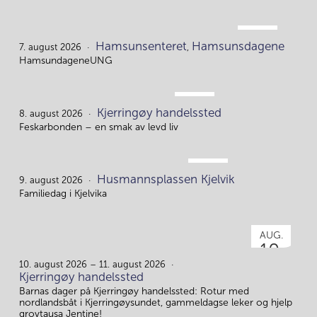
AUG.
Hamsunsenteret
Hamsunsdagene
7.
7. august 2026
,
HamsundageneUNG
AUG.
Kjerringøy handelssted
8.
8. august 2026
Feskarbonden – en smak av levd liv
AUG.
Husmannsplassen Kjelvik
9.
9. august 2026
Familiedag i Kjelvika
AUG.
10.
10. august 2026 – 11. august 2026
Kjerringøy handelssted
Barnas dager på Kjerringøy handelssted: Rotur med
nordlandsbåt i Kjerringøysundet, gammeldagse leker og hjelp
grovtausa Jentine!