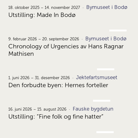
OKT.
Bymuseet i Bodø
18.
18. oktober 2025 – 14. november 2027
Utstilling: Made In Bodø
FEB.
Bymuseet i Bodø
9.
9. februar 2026 – 20. september 2026
Chronology of Urgencies av Hans Ragnar
Mathisen
JUNI
Jektefartsmuseet
1.
1. juni 2026 – 31. desember 2026
Den forbudte byen: Hernes forteller
JUNI
Fauske bygdetun
16.
16. juni 2026 – 15. august 2026
Utstilling: “Fine folk og fine hatter”
JUNI