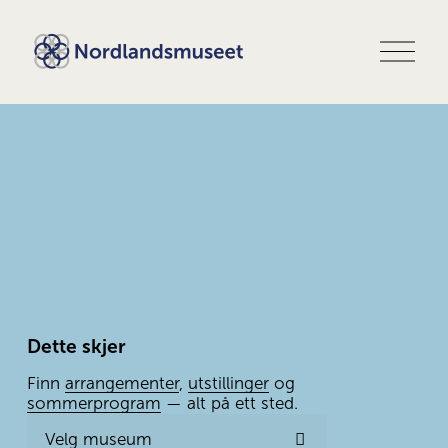
Å
p
n
e
m
e
n
y
Dette skjer
Finn 
arrangementer
, 
utstillinger
 og 
sommerprogram
 — alt på ett sted.
Velg museum