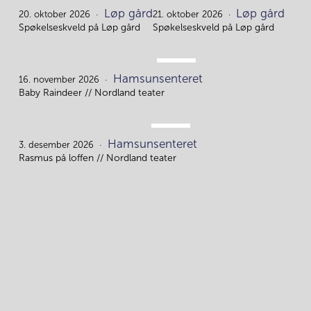
OKT.
OKT.
Løp gård
Løp gård
20.
21.
20. oktober 2026
21. oktober 2026
Spøkelseskveld på Løp gård
Spøkelseskveld på Løp gård
NOV.
Hamsunsenteret
16.
16. november 2026
Baby Raindeer // Nordland teater
DES.
Hamsunsenteret
3.
3. desember 2026
Rasmus på loffen // Nordland teater