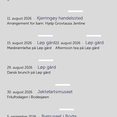
AUG.
Kjerringøy handelssted
11.
11. august 2026
Arrangement for barn: Hjelp Grovtausa Jentine
AUG.
AUG.
Løp gård
Løp gård
15.
22.
15. august 2026
22. august 2026
Møsbrømlefse på Løp gård
Afternoon tea på Løp gård
AUG.
Løp gård
29.
29. august 2026
Dansk brunch på Løp gård
AUG.
Jektefartsmuseet
30.
30. august 2026
Friluftsdagen i Bodøsjøen
SEP.
Bymuseet i Bodø
5. september 2026