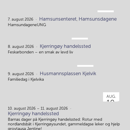
AUG.
Hamsunsenteret
Hamsunsdagene
7.
7. august 2026
,
HamsundageneUNG
AUG.
Kjerringøy handelssted
8.
8. august 2026
Feskarbonden – en smak av levd liv
AUG.
Husmannsplassen Kjelvik
9.
9. august 2026
Familiedag i Kjelvika
AUG.
10.
10. august 2026 – 11. august 2026
Kjerringøy handelssted
Barnas dager på Kjerringøy handelssted: Rotur med
nordlandsbåt i Kjerringøysundet, gammeldagse leker og hjelp
grovtausa Jentine!