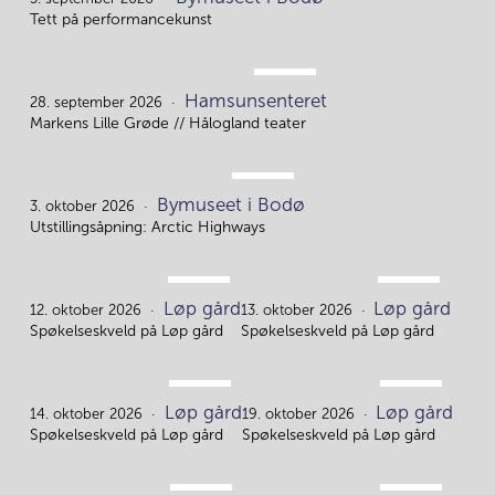
5.
Tett på performancekunst
SEP.
Hamsunsenteret
28.
28. september 2026
Markens Lille Grøde // Hålogland teater
OKT.
Bymuseet i Bodø
3.
3. oktober 2026
Utstillingsåpning: Arctic Highways
OKT.
OKT.
Løp gård
Løp gård
12.
13.
12. oktober 2026
13. oktober 2026
Spøkelseskveld på Løp gård
Spøkelseskveld på Løp gård
OKT.
OKT.
Løp gård
Løp gård
14.
19.
14. oktober 2026
19. oktober 2026
Spøkelseskveld på Løp gård
Spøkelseskveld på Løp gård