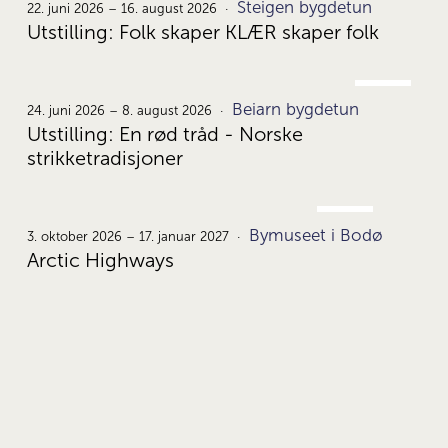
Steigen bygdetun
22.
22. juni 2026 – 16. august 2026
Utstilling: Folk skaper KLÆR skaper folk
JUNI
Beiarn bygdetun
24.
24. juni 2026 – 8. august 2026
Utstilling: En rød tråd - Norske
strikketradisjoner
OKT.
Bymuseet i Bodø
3.
3. oktober 2026 – 17. januar 2027
Arctic Highways