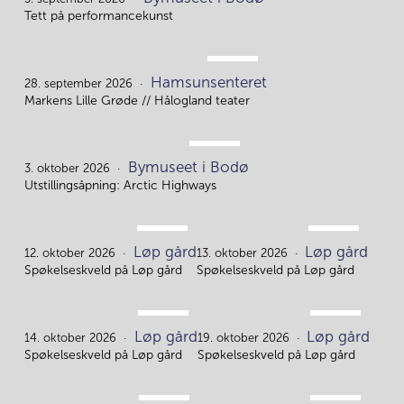
5.
Tett på performancekunst
SEP.
Hamsunsenteret
28.
28. september 2026
Markens Lille Grøde // Hålogland teater
OKT.
Bymuseet i Bodø
3.
3. oktober 2026
Utstillingsåpning: Arctic Highways
OKT.
OKT.
Løp gård
Løp gård
12.
13.
12. oktober 2026
13. oktober 2026
Spøkelseskveld på Løp gård
Spøkelseskveld på Løp gård
OKT.
OKT.
Løp gård
Løp gård
14.
19.
14. oktober 2026
19. oktober 2026
Spøkelseskveld på Løp gård
Spøkelseskveld på Løp gård