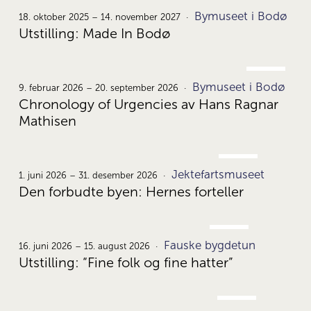
OKT.
Bymuseet i Bodø
18.
18. oktober 2025 – 14. november 2027
Utstilling: Made In Bodø
FEB.
Bymuseet i Bodø
9.
9. februar 2026 – 20. september 2026
Chronology of Urgencies av Hans Ragnar
Mathisen
JUNI
Jektefartsmuseet
1.
1. juni 2026 – 31. desember 2026
Den forbudte byen: Hernes forteller
JUNI
Fauske bygdetun
16.
16. juni 2026 – 15. august 2026
Utstilling: “Fine folk og fine hatter”
JUNI