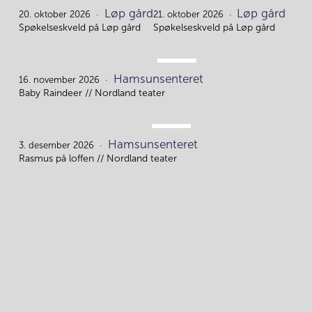
OKT.
OKT.
Løp gård
Løp gård
20.
21.
20. oktober 2026
21. oktober 2026
Spøkelseskveld på Løp gård
Spøkelseskveld på Løp gård
NOV.
Hamsunsenteret
16.
16. november 2026
Baby Raindeer // Nordland teater
DES.
Hamsunsenteret
3.
3. desember 2026
Rasmus på loffen // Nordland teater