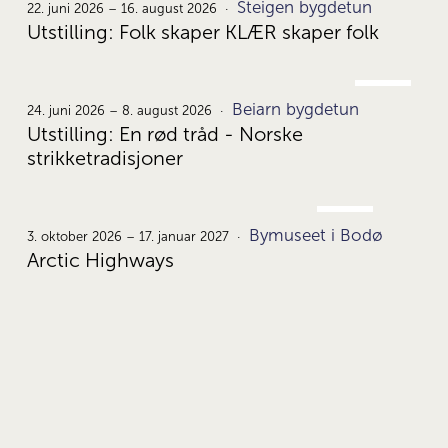
Steigen bygdetun
22.
22. juni 2026 – 16. august 2026
Utstilling: Folk skaper KLÆR skaper folk
JUNI
Beiarn bygdetun
24.
24. juni 2026 – 8. august 2026
Utstilling: En rød tråd - Norske
strikketradisjoner
OKT.
Bymuseet i Bodø
3.
3. oktober 2026 – 17. januar 2027
Arctic Highways