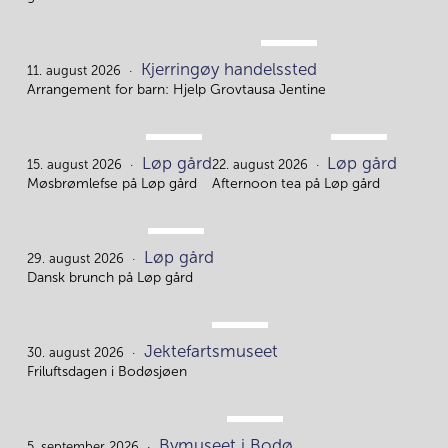
AUG.
Kjerringøy handelssted
11.
11. august 2026
Arrangement for barn: Hjelp Grovtausa Jentine
AUG.
AUG.
Løp gård
Løp gård
15.
22.
15. august 2026
22. august 2026
Møsbrømlefse på Løp gård
Afternoon tea på Løp gård
AUG.
Løp gård
29.
29. august 2026
Dansk brunch på Løp gård
AUG.
Jektefartsmuseet
30.
30. august 2026
Friluftsdagen i Bodøsjøen
SEP.
Bymuseet i Bodø
5. september 2026