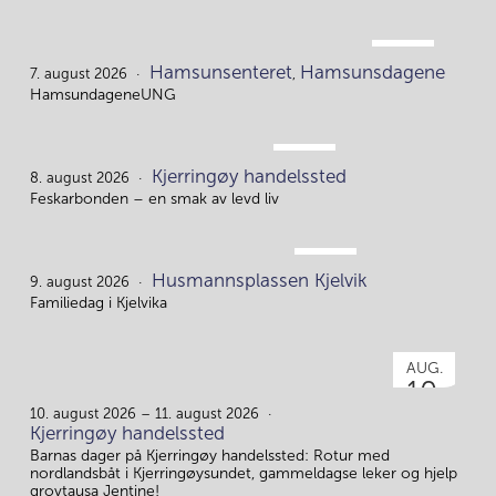
AUG.
Hamsunsenteret
Hamsunsdagene
7.
7. august 2026
,
HamsundageneUNG
AUG.
Kjerringøy handelssted
8.
8. august 2026
Feskarbonden – en smak av levd liv
AUG.
Husmannsplassen Kjelvik
9.
9. august 2026
Familiedag i Kjelvika
AUG.
10.
10. august 2026 – 11. august 2026
Kjerringøy handelssted
Barnas dager på Kjerringøy handelssted: Rotur med
nordlandsbåt i Kjerringøysundet, gammeldagse leker og hjelp
grovtausa Jentine!