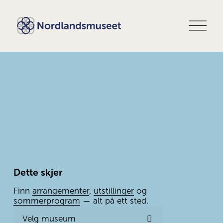
Å
p
n
e
m
e
n
y
Dette skjer
Finn 
arrangementer
, 
utstillinger
 og 
sommerprogram
 — alt på ett sted.
Velg museum