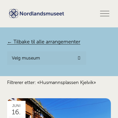
Å
p
n
e
m
e
← Tilbake til alle arrangementer
n
y
Velg museum
Filtrerer etter: «Husmannsplassen Kjelvik»
JUNI
16.