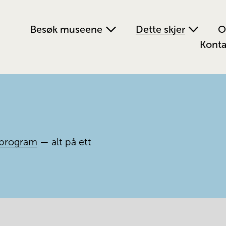
Besøk museene
Dette skjer
O
Konta
program
 — alt på ett 