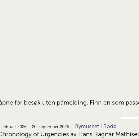
er åpne for besøk uten påmelding. Finn en som pas
FEB.
Bymuseet i Bodø
9.
. februar 2026 – 20. september 2026
Chronology of Urgencies av Hans Ragnar Mathise