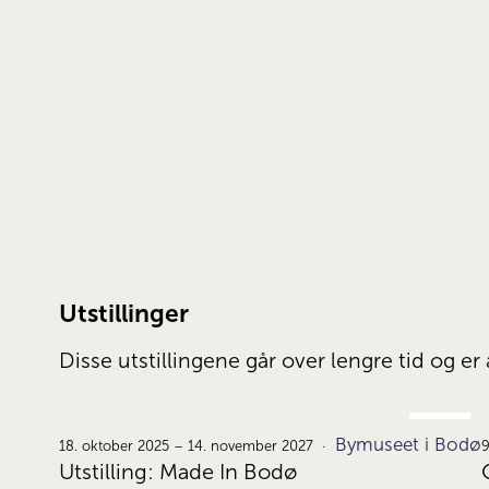
Utstillinger
Disse utstillingene går over lengre tid og 
OKT.
Bymuseet i Bodø
18.
18. oktober 2025 – 14. november 2027
9
Utstilling: Made In Bodø