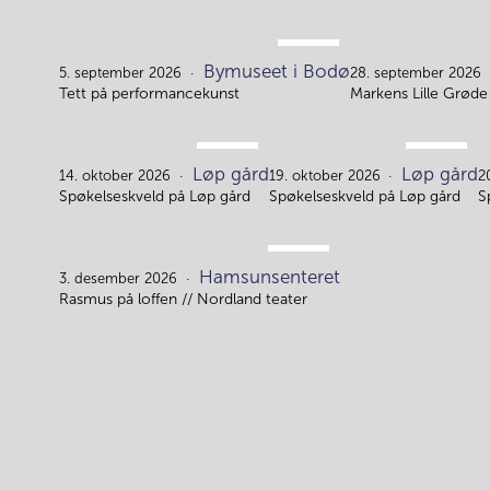
SEP.
Bymuseet i Bodø
5.
5. september 2026
28. september 2026
Tett på performancekunst
Markens Lille Grøde 
OKT.
OKT.
Løp gård
Løp gård
14.
19.
14. oktober 2026
19. oktober 2026
2
Spøkelseskveld på Løp gård
Spøkelseskveld på Løp gård
S
DES.
Hamsunsenteret
3.
3. desember 2026
Rasmus på loffen // Nordland teater