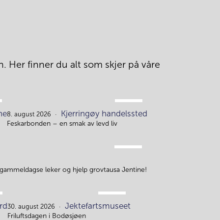
. Her finner du alt som skjer på våre 
AUG.
ne
Kjerringøy handelssted
8.
8. august 2026
Feskarbonden – en smak av levd liv
AUG.
10.
 gammeldagse leker og hjelp grovtausa Jentine!
AUG.
rd
Jektefartsmuseet
30.
30. august 2026
Friluftsdagen i Bodøsjøen