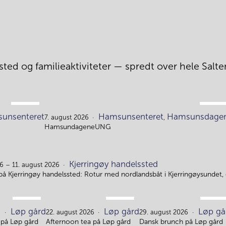
ted og familieaktiviteter — spredt over hele Salten
AUG.
AUG.
unsenteret
Hamsunsenteret
Hamsunsdage
4.
7.
7. august 2026
,
HamsundageneUNG
Kjerringøy handelssted
6 – 11. august 2026
på Kjerringøy handelssted: Rotur med nordlandsbåt i Kjerringøysundet,
AUG.
AUG.
AUG.
Løp gård
Løp gård
Løp gå
15.
22.
29.
6
22. august 2026
29. august 2026
på Løp gård
Afternoon tea på Løp gård
Dansk brunch på Løp gård