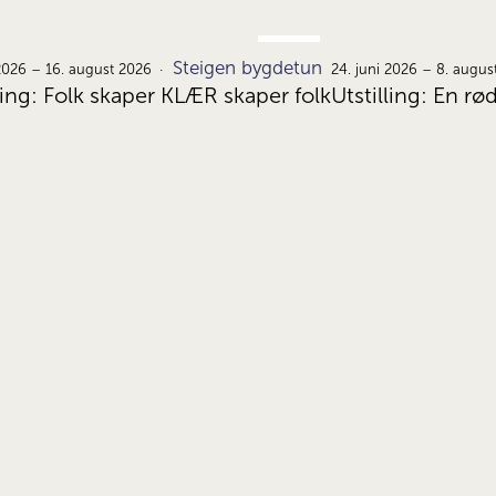
JUNI
Steigen bygdetun
22.
 2026 – 16. august 2026
24. juni 2026 – 8. augus
ling: Folk skaper KLÆR skaper folk
Utstilling: En rø