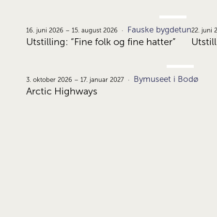
JUNI
Fauske bygdetun
16.
16. juni 2026 – 15. august 2026
22. juni
Utstilling: “Fine folk og fine hatter”
Utstil
OKT.
Bymuseet i Bodø
3.
3. oktober 2026 – 17. januar 2027
Arctic Highways