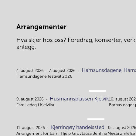
Arrangementer
Hva skjer hos oss? Foredrag, konserter, verks
anlegg.
Hamsunsdagene
Hams
4. august 2026 – 7. august 2026
,
Hamsundagene festival 2026
AUG.
Husmannsplassen Kjelvik
9.
9. august 2026
10. august 202
Familiedag i Kjelvika
Barnas dager 
AUG.
Kjerringøy handelssted
11.
11. august 2026
15. august 202
Arrangement for barn: Hjelp Grovtausa Jentine
Møsbrømlefse 