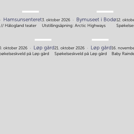
SEP.
OKT.
Hamsunsenteret
Bymuseet i Bodø
28.
3.
3. oktober 2026
12. oktob
// Hålogland teater
Utstillingsåpning: Arctic Highways
Spøkelse
OKT.
OKT.
Løp gård
Løp gård
20.
21.
0. oktober 2026
21. oktober 2026
16. novembe
pøkelseskveld på Løp gård
Spøkelseskveld på Løp gård
Baby Rainde