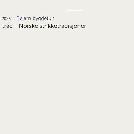
JUNI
Beiarn bygdetun
24.
t 2026
d tråd - Norske strikketradisjoner