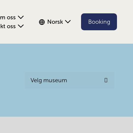
m oss
Norsk
Booking
kt oss
Velg museum