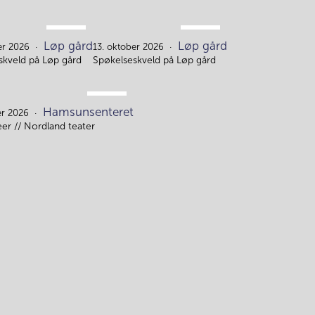
OKT.
OKT.
Løp gård
Løp gård
12.
13.
er 2026
13. oktober 2026
skveld på Løp gård
Spøkelseskveld på Løp gård
NOV.
Hamsunsenteret
16.
r 2026
er // Nordland teater