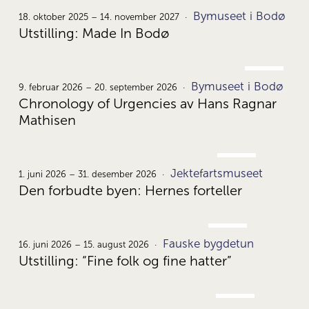
OKT.
Bymuseet i Bodø
18.
18. oktober 2025 – 14. november 2027
Utstilling: Made In Bodø
FEB.
Bymuseet i Bodø
9.
9. februar 2026 – 20. september 2026
Chronology of Urgencies av Hans Ragnar
Mathisen
JUNI
Jektefartsmuseet
1.
1. juni 2026 – 31. desember 2026
Den forbudte byen: Hernes forteller
JUNI
Fauske bygdetun
16.
16. juni 2026 – 15. august 2026
Utstilling: “Fine folk og fine hatter”
JUNI