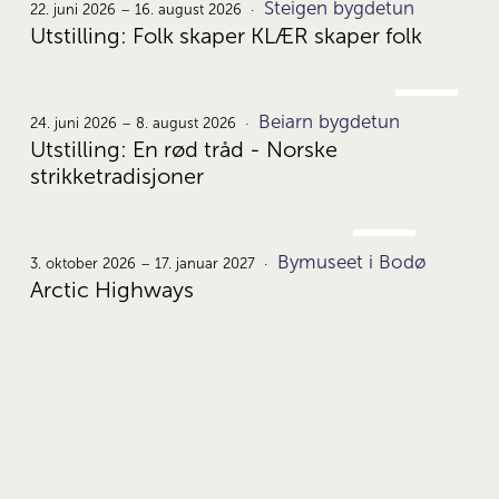
Steigen bygdetun
22.
22. juni 2026 – 16. august 2026
Utstilling: Folk skaper KLÆR skaper folk
JUNI
Beiarn bygdetun
24.
24. juni 2026 – 8. august 2026
Utstilling: En rød tråd - Norske
strikketradisjoner
OKT.
Bymuseet i Bodø
3.
3. oktober 2026 – 17. januar 2027
Arctic Highways