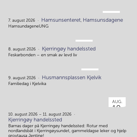
AUG.
Hamsunsenteret
Hamsunsdagene
7.
7. august 2026
,
HamsundageneUNG
AUG.
Kjerringøy handelssted
8.
8. august 2026
Feskarbonden – en smak av levd liv
AUG.
Husmannsplassen Kjelvik
9.
9. august 2026
Familiedag i Kjelvika
AUG.
10.
10. august 2026 – 11. august 2026
Kjerringøy handelssted
Barnas dager på Kjerringøy handelssted: Rotur med
nordlandsbåt i Kjerringøysundet, gammeldagse leker og hjelp
grovtausa Jentine!