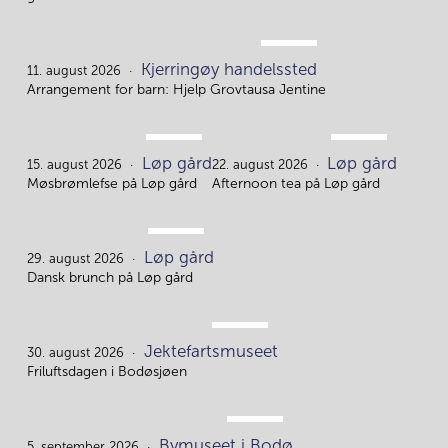
AUG.
Kjerringøy handelssted
11.
11. august 2026
Arrangement for barn: Hjelp Grovtausa Jentine
AUG.
AUG.
Løp gård
Løp gård
15.
22.
15. august 2026
22. august 2026
Møsbrømlefse på Løp gård
Afternoon tea på Løp gård
AUG.
Løp gård
29.
29. august 2026
Dansk brunch på Løp gård
AUG.
Jektefartsmuseet
30.
30. august 2026
Friluftsdagen i Bodøsjøen
SEP.
Bymuseet i Bodø
5. september 2026