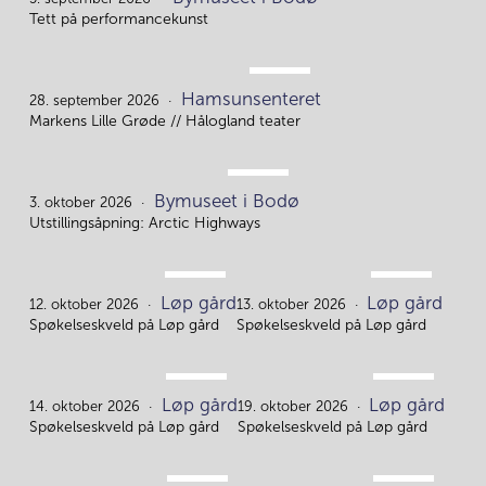
5.
Tett på performancekunst
SEP.
Hamsunsenteret
28.
28. september 2026
Markens Lille Grøde // Hålogland teater
OKT.
Bymuseet i Bodø
3.
3. oktober 2026
Utstillingsåpning: Arctic Highways
OKT.
OKT.
Løp gård
Løp gård
12.
13.
12. oktober 2026
13. oktober 2026
Spøkelseskveld på Løp gård
Spøkelseskveld på Løp gård
OKT.
OKT.
Løp gård
Løp gård
14.
19.
14. oktober 2026
19. oktober 2026
Spøkelseskveld på Løp gård
Spøkelseskveld på Løp gård