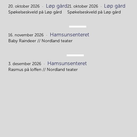
OKT.
OKT.
Løp gård
Løp gård
20.
21.
20. oktober 2026
21. oktober 2026
Spøkelseskveld på Løp gård
Spøkelseskveld på Løp gård
NOV.
Hamsunsenteret
16.
16. november 2026
Baby Raindeer // Nordland teater
DES.
Hamsunsenteret
3.
3. desember 2026
Rasmus på loffen // Nordland teater