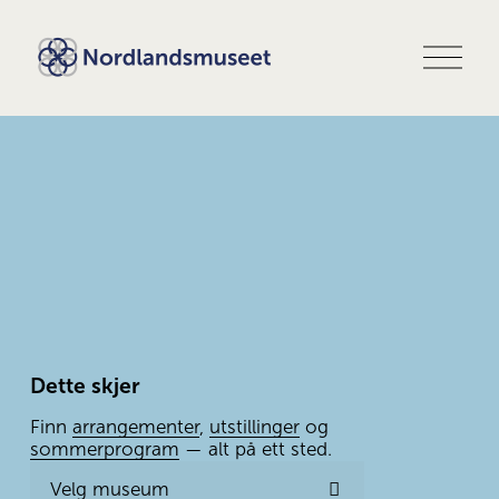
Å
p
n
e
m
e
n
y
Dette skjer
Finn 
arrangementer
, 
utstillinger
 og 
sommerprogram
 — alt på ett sted.
Velg museum