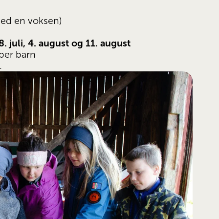
 med en voksen)
, 28. juli, 4. august og 11. august
per barn
.