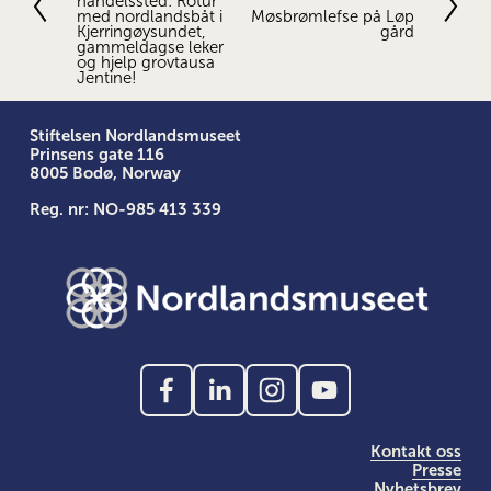
r
handelssted: Rotur
e
med nordlandsbåt i
Møsbrømlefse på Løp
i
s
Kjerringøysundet,
gård
g
gammeldagse leker
t
og hjelp grovtausa
e
e
Jentine!
Stiftelsen Nordlandsmuseet
Prinsens gate 116
8005 Bodø, Norway
Reg. nr: NO-985 413 339
Kontakt oss
Presse
Nyhetsbrev