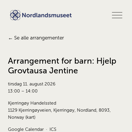
Å
p
n
e
m
Se alle arrangementer
e
n
y
Arrangement for barn: Hjelp
Grovtausa Jentine
tirsdag 11. august 2026
13:00
14:00
Kjerringøy Handelssted
1129 Kjerringøyveien
Kjerringøy, Nordland, 8093
Norway
(kart)
Google Calendar
ICS