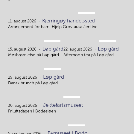
AUG.
Kjerringøy handelssted
11.
11. august 2026
Arrangement for barn: Hjelp Grovtausa Jentine
AUG.
AUG.
Løp gård
Løp gård
15.
22.
15. august 2026
22. august 2026
Møsbrømlefse på Løp gård
Afternoon tea på Løp gård
AUG.
Løp gård
29.
29. august 2026
Dansk brunch på Løp gård
AUG.
Jektefartsmuseet
30.
30. august 2026
Friluftsdagen i Bodøsjøen
SEP.
Bymuseet i Bodø
5. september 2026