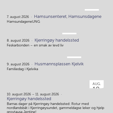
AUG.
Hamsunsenteret
Hamsunsdagene
7.
7. august 2026
,
HamsundageneUNG
AUG.
Kjerringøy handelssted
8.
8. august 2026
Feskarbonden – en smak av levd liv
AUG.
Husmannsplassen Kjelvik
9.
9. august 2026
Familiedag i Kjelvika
AUG.
10.
10. august 2026 – 11. august 2026
Kjerringøy handelssted
Barnas dager på Kjerringøy handelssted: Rotur med
nordlandsbåt i Kjerringøysundet, gammeldagse leker og hjelp
grovtausa Jentine!