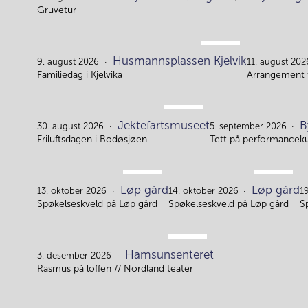
Gruvetur
AUG.
Husmannsplassen Kjelvik
9.
9. august 2026
11. august 202
Familiedag i Kjelvika
Arrangement f
AUG.
Jektefartsmuseet
B
30.
30. august 2026
5. september 2026
Friluftsdagen i Bodøsjøen
Tett på performancek
OKT.
OKT.
Løp gård
Løp gård
13.
14.
13. oktober 2026
14. oktober 2026
1
Spøkelseskveld på Løp gård
Spøkelseskveld på Løp gård
S
DES.
Hamsunsenteret
3.
3. desember 2026
Rasmus på loffen // Nordland teater