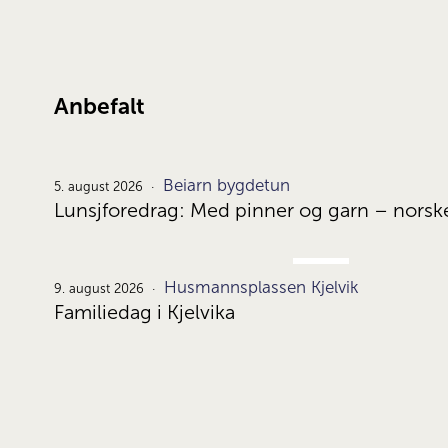
Anbefalt
Beiarn bygdetun
5. august 2026
Lunsjforedrag: Med pinner og garn – norsk
AUG.
Husmannsplassen Kjelvik
9.
9. august 2026
Familiedag i Kjelvika