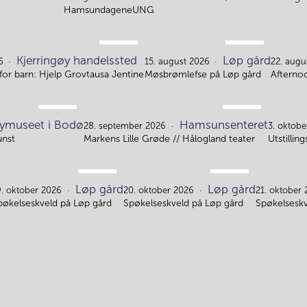
6.
7.
HamsundageneUNG
AUG.
AUG.
Kjerringøy handelssted
Løp gård
11.
15.
6
15. august 2026
22. augu
or barn: Hjelp Grovtausa Jentine
Møsbrømlefse på Løp gård
Afterno
SEP.
SEP.
ymuseet i Bodø
Hamsunsenteret
5.
28.
28. september 2026
3. oktob
unst
Markens Lille Grøde // Hålogland teater
Utstillin
OKT.
OKT.
Løp gård
Løp gård
19.
20.
9. oktober 2026
20. oktober 2026
21. oktober
pøkelseskveld på Løp gård
Spøkelseskveld på Løp gård
Spøkelseskv