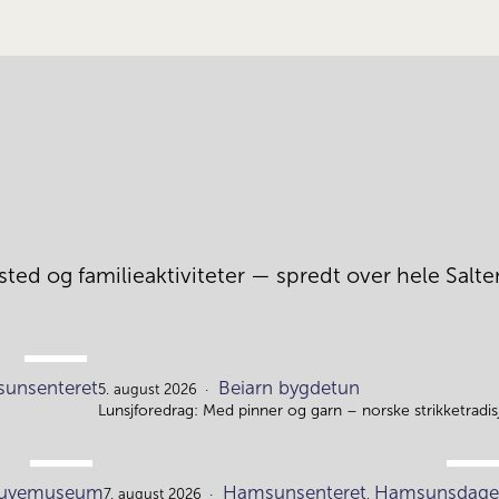
ted og familieaktiviteter — spredt over hele Salten
AUG.
unsenteret
Beiarn bygdetun
4.
5. august 2026
Lunsjforedrag: Med pinner og garn – norske strikketrad
AUG.
AUG.
gruvemuseum
Hamsunsenteret
Hamsunsdage
7. august 2026
,