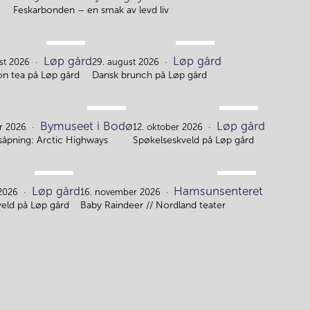
8.
Feskarbonden – en smak av levd liv
AUG.
AUG.
Løp gård
Løp gård
22.
29.
st 2026
29. august 2026
on tea på Løp gård
Dansk brunch på Løp gård
OKT.
OKT.
Bymuseet i Bodø
Løp gård
3.
12.
er 2026
12. oktober 2026
gsåpning: Arctic Highways
Spøkelseskveld på Løp gård
OKT.
NOV.
Løp gård
Hamsunsenteret
21.
16.
 2026
16. november 2026
eld på Løp gård
Baby Raindeer // Nordland teater