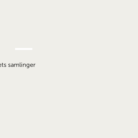
AUG.
5.
ets samlinger