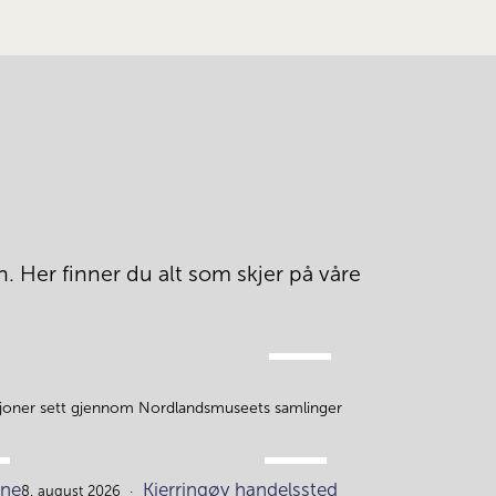
. Her finner du alt som skjer på våre 
AUG.
5.
isjoner sett gjennom Nordlandsmuseets samlinger
AUG.
ne
Kjerringøy handelssted
8. august 2026