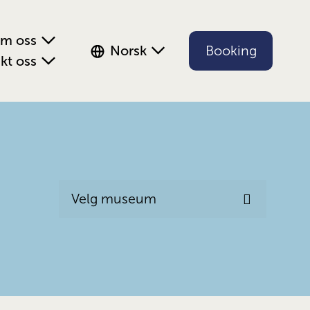
m oss
Norsk
Booking
kt oss
Velg museum