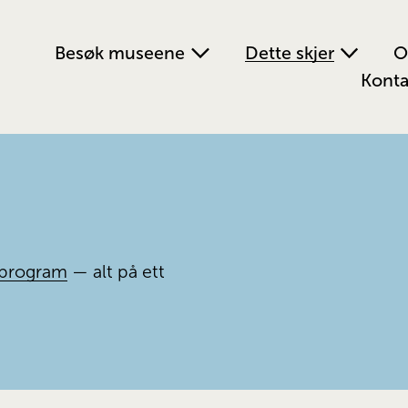
Besøk museene
Dette skjer
O
Konta
program
 — alt på ett 