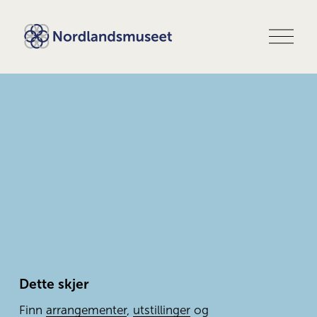
Å
p
n
e
m
e
n
y
Dette skjer
Finn 
arrangementer
, 
utstillinger
 og 