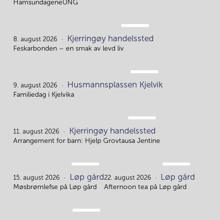
HamsundageneUNG
AUG.
Kjerringøy handelssted
8.
8. august 2026
Feskarbonden – en smak av levd liv
AUG.
Husmannsplassen Kjelvik
9.
9. august 2026
Familiedag i Kjelvika
AUG.
Kjerringøy handelssted
11.
11. august 2026
Arrangement for barn: Hjelp Grovtausa Jentine
AUG.
AUG.
Løp gård
Løp gård
15.
22.
15. august 2026
22. august 2026
Møsbrømlefse på Løp gård
Afternoon tea på Løp gård
AUG.