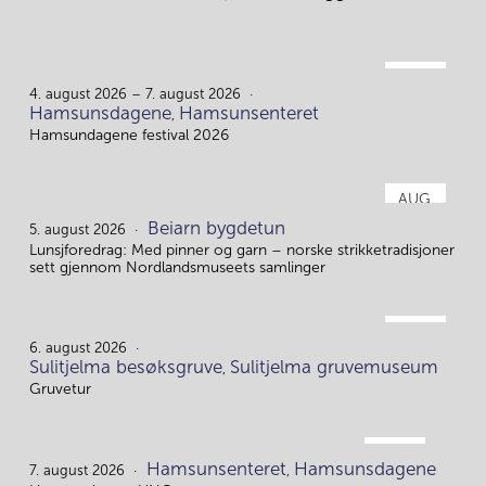
AUG.
4.
4. august 2026 – 7. august 2026
Hamsunsdagene
Hamsunsenteret
,
Hamsundagene festival 2026
AUG.
5.
Beiarn bygdetun
5. august 2026
Lunsjforedrag: Med pinner og garn – norske strikketradisjoner
sett gjennom Nordlandsmuseets samlinger
AUG.
6.
6. august 2026
Sulitjelma besøksgruve
Sulitjelma gruvemuseum
,
Gruvetur
AUG.
Hamsunsenteret
Hamsunsdagene
7.
7. august 2026
,