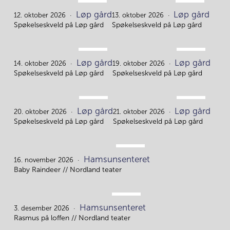
OKT.
OKT.
Løp gård
Løp gård
12.
13.
12. oktober 2026
13. oktober 2026
Spøkelseskveld på Løp gård
Spøkelseskveld på Løp gård
OKT.
OKT.
Løp gård
Løp gård
14.
19.
14. oktober 2026
19. oktober 2026
Spøkelseskveld på Løp gård
Spøkelseskveld på Løp gård
OKT.
OKT.
Løp gård
Løp gård
20.
21.
20. oktober 2026
21. oktober 2026
Spøkelseskveld på Løp gård
Spøkelseskveld på Løp gård
NOV.
Hamsunsenteret
16.
16. november 2026
Baby Raindeer // Nordland teater
DES.
Hamsunsenteret
3.
3. desember 2026
Rasmus på loffen // Nordland teater