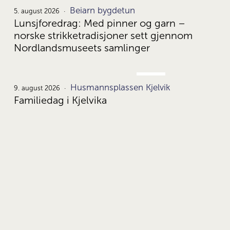
5.
Beiarn bygdetun
5. august 2026
Lunsjforedrag: Med pinner og garn –
norske strikketradisjoner sett gjennom
Nordlandsmuseets samlinger
AUG.
Husmannsplassen Kjelvik
9.
9. august 2026
Familiedag i Kjelvika