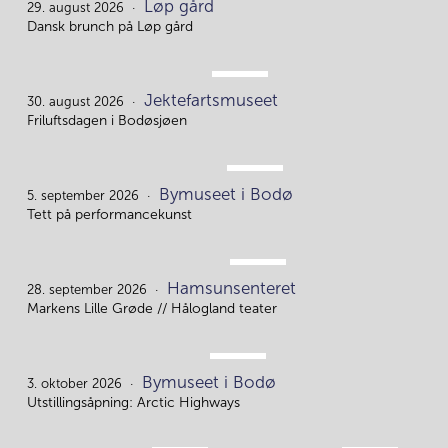
Løp gård
29.
29. august 2026
Dansk brunch på Løp gård
AUG.
Jektefartsmuseet
30.
30. august 2026
Friluftsdagen i Bodøsjøen
SEP.
Bymuseet i Bodø
5.
5. september 2026
Tett på performancekunst
SEP.
Hamsunsenteret
28.
28. september 2026
Markens Lille Grøde // Hålogland teater
OKT.
Bymuseet i Bodø
3.
3. oktober 2026
Utstillingsåpning: Arctic Highways