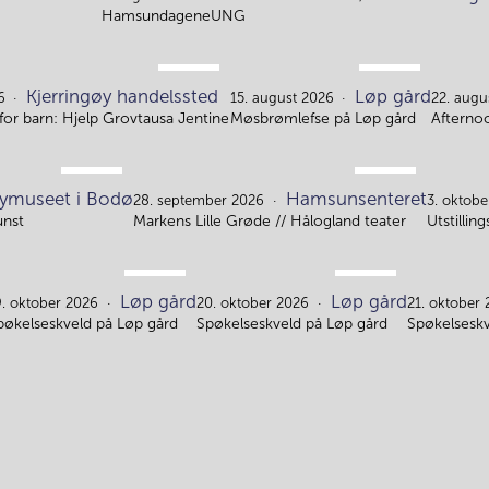
6.
7.
HamsundageneUNG
AUG.
AUG.
Kjerringøy handelssted
Løp gård
11.
15.
6
15. august 2026
22. augu
or barn: Hjelp Grovtausa Jentine
Møsbrømlefse på Løp gård
Afterno
SEP.
SEP.
ymuseet i Bodø
Hamsunsenteret
5.
28.
28. september 2026
3. oktob
unst
Markens Lille Grøde // Hålogland teater
Utstillin
OKT.
OKT.
Løp gård
Løp gård
19.
20.
9. oktober 2026
20. oktober 2026
21. oktober
pøkelseskveld på Løp gård
Spøkelseskveld på Løp gård
Spøkelseskv