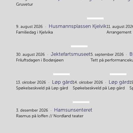
Gruvetur
AUG.
Husmannsplassen Kjelvik
9.
9. august 2026
11. august 202
Familiedag i Kjelvika
Arrangement f
AUG.
Jektefartsmuseet
B
30.
30. august 2026
5. september 2026
Friluftsdagen i Bodøsjøen
Tett på performancek
OKT.
OKT.
Løp gård
Løp gård
13.
14.
13. oktober 2026
14. oktober 2026
1
Spøkelseskveld på Løp gård
Spøkelseskveld på Løp gård
S
DES.
Hamsunsenteret
3.
3. desember 2026
Rasmus på loffen // Nordland teater