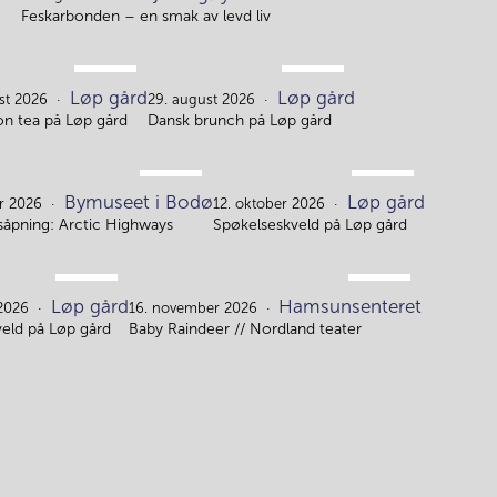
8.
Feskarbonden – en smak av levd liv
AUG.
AUG.
Løp gård
Løp gård
22.
29.
st 2026
29. august 2026
on tea på Løp gård
Dansk brunch på Løp gård
OKT.
OKT.
Bymuseet i Bodø
Løp gård
3.
12.
er 2026
12. oktober 2026
gsåpning: Arctic Highways
Spøkelseskveld på Løp gård
OKT.
NOV.
Løp gård
Hamsunsenteret
21.
16.
 2026
16. november 2026
eld på Løp gård
Baby Raindeer // Nordland teater