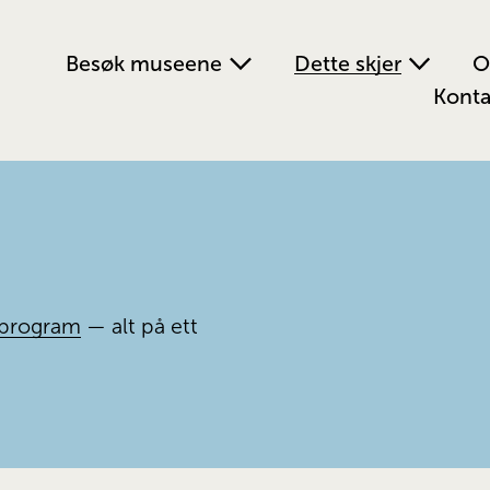
Besøk museene
Dette skjer
O
Konta
program
 — alt på ett 