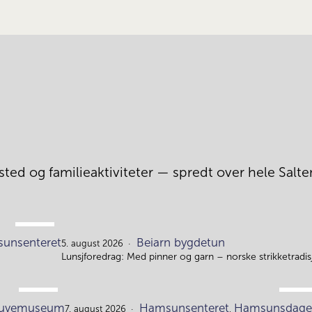
ted og familieaktiviteter — spredt over hele Salten
AUG.
unsenteret
Beiarn bygdetun
4.
5. august 2026
Lunsjforedrag: Med pinner og garn – norske strikketrad
AUG.
AUG.
gruvemuseum
Hamsunsenteret
Hamsunsdage
7. august 2026
,