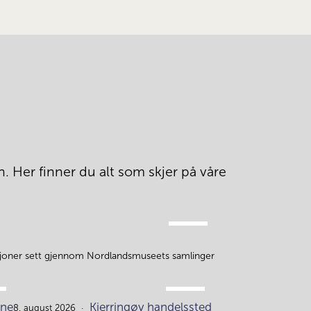
. Her finner du alt som skjer på våre 
AUG.
5.
isjoner sett gjennom Nordlandsmuseets samlinger
AUG.
ne
Kjerringøy handelssted
8. august 2026