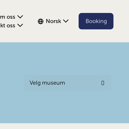
m oss
Norsk
Booking
kt oss
Velg museum