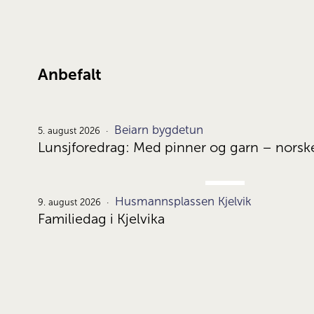
Anbefalt
Beiarn bygdetun
5. august 2026
Lunsjforedrag: Med pinner og garn – norsk
AUG.
Husmannsplassen Kjelvik
9.
9. august 2026
Familiedag i Kjelvika