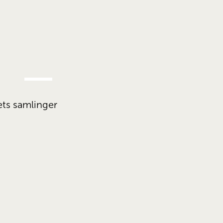
AUG.
5.
ets samlinger