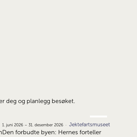
ser deg og planlegg besøket.
JUNI
Jektefartsmuseet
1.
1. juni 2026 – 31. desember 2026
n
Den forbudte byen: Hernes forteller