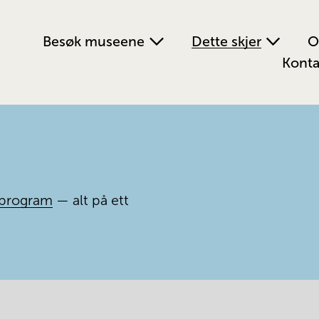
Besøk museene
Dette skjer
O
Konta
program
 — alt på ett 