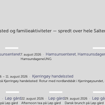
ted og familieaktiviteter — spredt over hele Salten
AUG.
AUG.
unsenteret
Hamsunsenteret
Hamsunsdage
4.
7.
7. august 2026
,
HamsundageneUNG
Kjerringøy handelssted
6 – 11. august 2026
på Kjerringøy handelssted: Rotur med nordlandsbåt i Kjerringøysundet,
AUG.
AUG.
AUG.
Løp gård
Løp gård
Løp gå
15.
22.
29.
6
22. august 2026
29. august 2026
på Løp gård
Afternoon tea på Løp gård
Dansk brunch på Løp gård