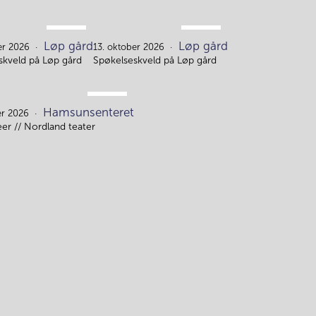
OKT.
OKT.
Løp gård
Løp gård
12.
13.
er 2026
13. oktober 2026
skveld på Løp gård
Spøkelseskveld på Løp gård
NOV.
Hamsunsenteret
16.
r 2026
er // Nordland teater