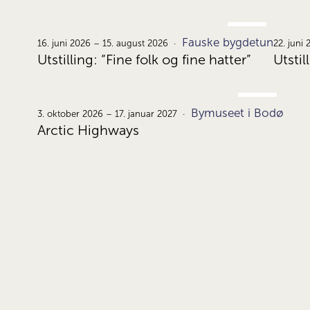
JUNI
Fauske bygdetun
16.
16. juni 2026 – 15. august 2026
22. juni
Utstilling: “Fine folk og fine hatter”
Utstil
OKT.
Bymuseet i Bodø
3.
3. oktober 2026 – 17. januar 2027
Arctic Highways