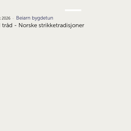
JUNI
Beiarn bygdetun
24.
t 2026
d tråd - Norske strikketradisjoner