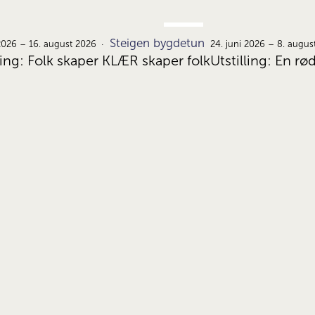
JUNI
Steigen bygdetun
22.
 2026 – 16. august 2026
24. juni 2026 – 8. augus
ling: Folk skaper KLÆR skaper folk
Utstilling: En rø