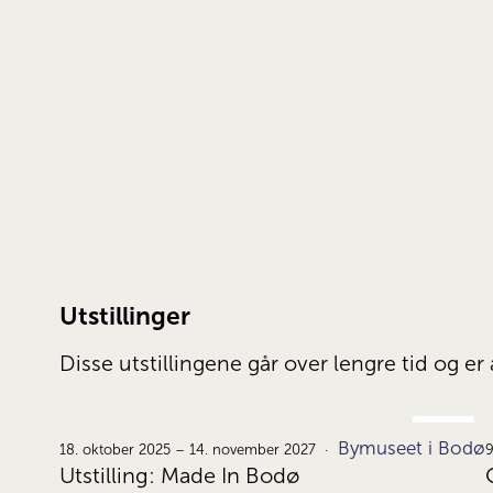
Utstillinger
Disse utstillingene går over lengre tid og 
OKT.
Bymuseet i Bodø
18.
18. oktober 2025 – 14. november 2027
9
Utstilling: Made In Bodø