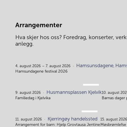
Arrangementer
Hva skjer hos oss? Foredrag, konserter, verks
anlegg.
Hamsunsdagene
Hams
4. august 2026 – 7. august 2026
,
Hamsundagene festival 2026
AUG.
Husmannsplassen Kjelvik
9.
9. august 2026
10. august 202
Familiedag i Kjelvika
Barnas dager 
AUG.
Kjerringøy handelssted
11.
11. august 2026
15. august 202
Arrangement for barn: Hjelp Grovtausa Jentine
Møsbrømlefse 