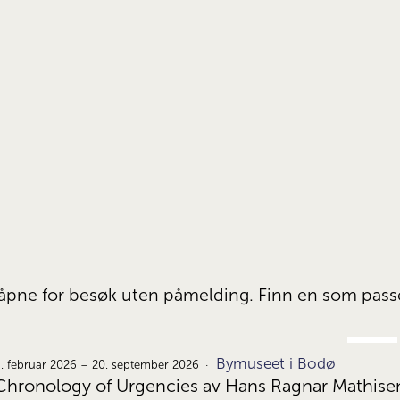
er åpne for besøk uten påmelding. Finn en som pas
FEB.
Bymuseet i Bodø
9.
. februar 2026 – 20. september 2026
Chronology of Urgencies av Hans Ragnar Mathise