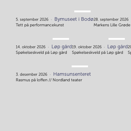
SEP.
Bymuseet i Bodø
5.
5. september 2026
28. september 2026
Tett på performancekunst
Markens Lille Grøde 
OKT.
OKT.
Løp gård
Løp gård
14.
19.
14. oktober 2026
19. oktober 2026
2
Spøkelseskveld på Løp gård
Spøkelseskveld på Løp gård
S
DES.
Hamsunsenteret
3.
3. desember 2026
Rasmus på loffen // Nordland teater