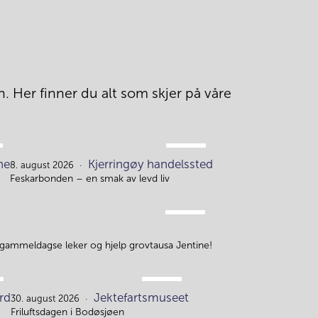
. Her finner du alt som skjer på våre 
AUG.
ne
Kjerringøy handelssted
8.
8. august 2026
Feskarbonden – en smak av levd liv
AUG.
10.
 gammeldagse leker og hjelp grovtausa Jentine!
AUG.
rd
Jektefartsmuseet
30.
30. august 2026
Friluftsdagen i Bodøsjøen