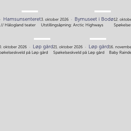
SEP.
OKT.
Hamsunsenteret
Bymuseet i Bodø
28.
3.
3. oktober 2026
12. oktob
// Hålogland teater
Utstillingsåpning: Arctic Highways
Spøkelse
OKT.
OKT.
Løp gård
Løp gård
20.
21.
0. oktober 2026
21. oktober 2026
16. novembe
pøkelseskveld på Løp gård
Spøkelseskveld på Løp gård
Baby Rainde