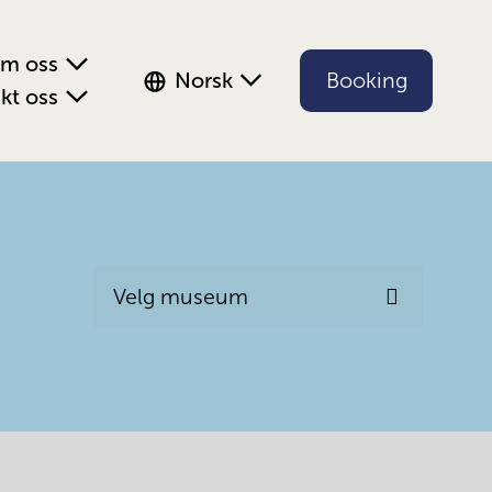
m oss
Norsk
Booking
kt oss
Velg museum