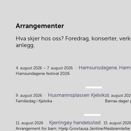
Arrangementer
Hva skjer hos oss? Foredrag, konserter, verks
anlegg.
Hamsunsdagene
Hams
4. august 2026 – 7. august 2026
,
Hamsundagene festival 2026
AUG.
Husmannsplassen Kjelvik
9.
9. august 2026
10. august 202
Familiedag i Kjelvika
Barnas dager 
AUG.
Kjerringøy handelssted
11.
11. august 2026
15. august 202
Arrangement for barn: Hjelp Grovtausa Jentine
Møsbrømlefse 