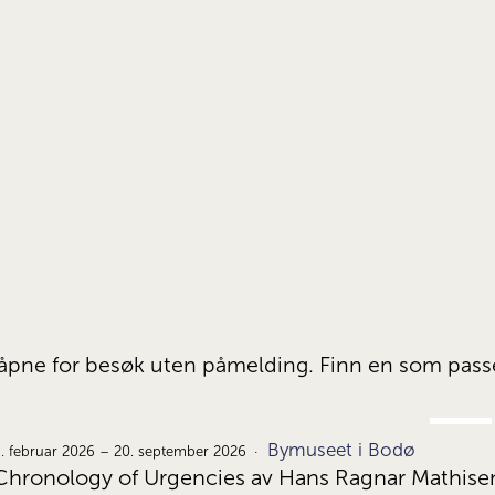
er åpne for besøk uten påmelding. Finn en som pas
FEB.
Bymuseet i Bodø
9.
. februar 2026 – 20. september 2026
Chronology of Urgencies av Hans Ragnar Mathise