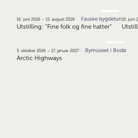
JUNI
Fauske bygdetun
16.
16. juni 2026 – 15. august 2026
22. juni
Utstilling: “Fine folk og fine hatter”
Utstil
OKT.
Bymuseet i Bodø
3.
3. oktober 2026 – 17. januar 2027
Arctic Highways