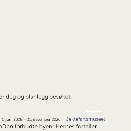
ser deg og planlegg besøket.
JUNI
Jektefartsmuseet
1.
1. juni 2026 – 31. desember 2026
n
Den forbudte byen: Hernes forteller