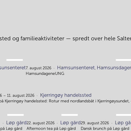
ted og familieaktiviteter — spredt over hele Salten
AUG.
AUG.
unsenteret
Hamsunsenteret
Hamsunsdage
4.
7.
7. august 2026
,
HamsundageneUNG
Kjerringøy handelssted
6 – 11. august 2026
på Kjerringøy handelssted: Rotur med nordlandsbåt i Kjerringøysundet,
AUG.
AUG.
AUG.
Løp gård
Løp gård
Løp gå
15.
22.
29.
6
22. august 2026
29. august 2026
på Løp gård
Afternoon tea på Løp gård
Dansk brunch på Løp gård