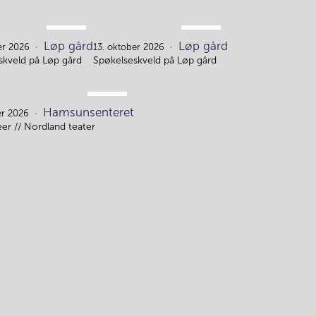
OKT.
OKT.
Løp gård
Løp gård
12.
13.
er 2026
13. oktober 2026
skveld på Løp gård
Spøkelseskveld på Løp gård
NOV.
Hamsunsenteret
16.
r 2026
er // Nordland teater