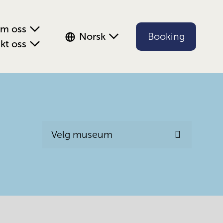
m oss
Norsk
Booking
kt oss
Velg museum