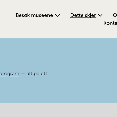
Besøk museene
Dette skjer
O
Konta
program
 — alt på ett 