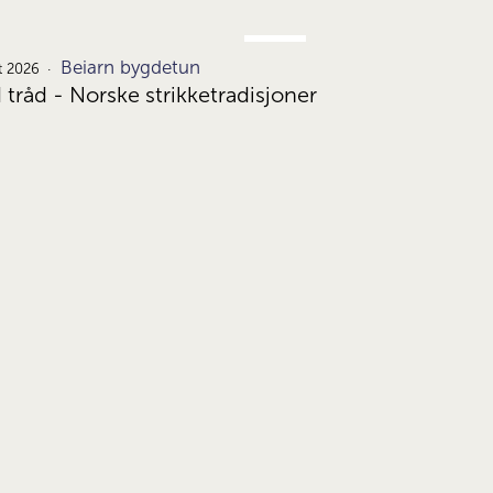
JUNI
Beiarn bygdetun
24.
t 2026
d tråd - Norske strikketradisjoner