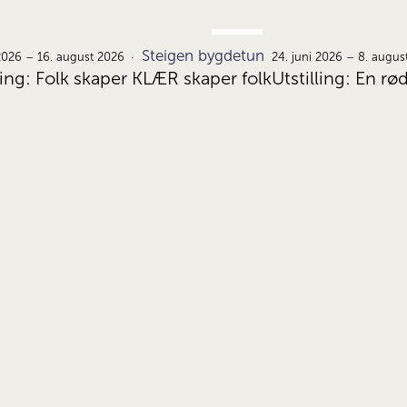
JUNI
Steigen bygdetun
22.
 2026 – 16. august 2026
24. juni 2026 – 8. augus
ling: Folk skaper KLÆR skaper folk
Utstilling: En rø