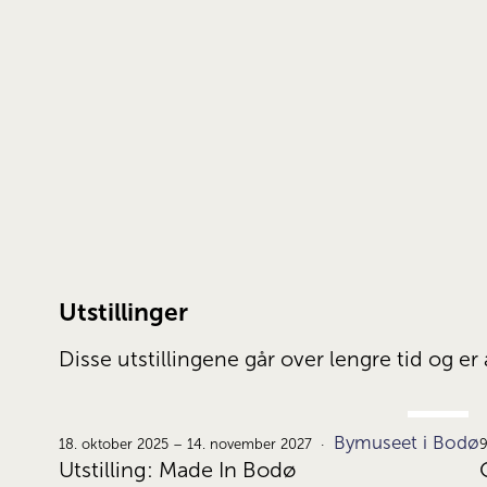
Utstillinger
Disse utstillingene går over lengre tid og 
OKT.
Bymuseet i Bodø
18.
18. oktober 2025 – 14. november 2027
9
Utstilling: Made In Bodø