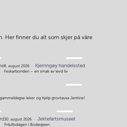
. Her finner du alt som skjer på våre 
AUG.
ne
Kjerringøy handelssted
8.
8. august 2026
Feskarbonden – en smak av levd liv
AUG.
10.
 gammeldagse leker og hjelp grovtausa Jentine!
AUG.
rd
Jektefartsmuseet
30.
30. august 2026
Friluftsdagen i Bodøsjøen