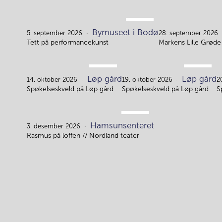
SEP.
Bymuseet i Bodø
5.
5. september 2026
28. september 2026
Tett på performancekunst
Markens Lille Grøde 
OKT.
OKT.
Løp gård
Løp gård
14.
19.
14. oktober 2026
19. oktober 2026
2
Spøkelseskveld på Løp gård
Spøkelseskveld på Løp gård
S
DES.
Hamsunsenteret
3.
3. desember 2026
Rasmus på loffen // Nordland teater