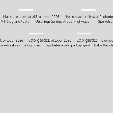
SEP.
OKT.
Hamsunsenteret
Bymuseet i Bodø
28.
3.
3. oktober 2026
12. oktob
// Hålogland teater
Utstillingsåpning: Arctic Highways
Spøkelse
OKT.
OKT.
Løp gård
Løp gård
20.
21.
0. oktober 2026
21. oktober 2026
16. novembe
pøkelseskveld på Løp gård
Spøkelseskveld på Løp gård
Baby Rainde