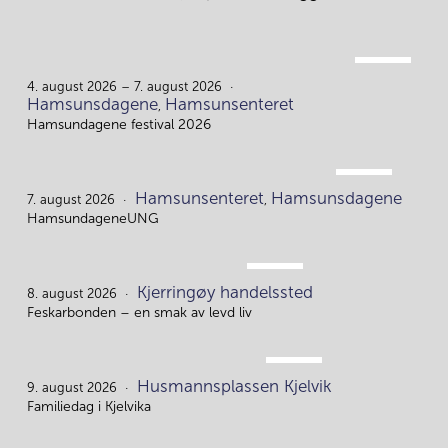
AUG.
4.
4. august 2026 – 7. august 2026
Hamsunsdagene
Hamsunsenteret
,
Hamsundagene festival 2026
AUG.
Hamsunsenteret
Hamsunsdagene
7.
7. august 2026
,
HamsundageneUNG
AUG.
Kjerringøy handelssted
8.
8. august 2026
Feskarbonden – en smak av levd liv
AUG.
Husmannsplassen Kjelvik
9.
9. august 2026
Familiedag i Kjelvika