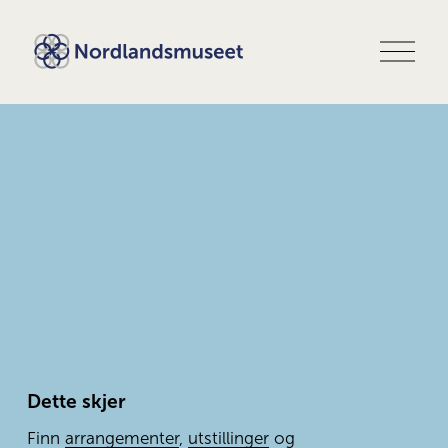
Å
p
n
e
m
e
n
y
Dette skjer
Finn 
arrangementer
, 
utstillinger
 og 