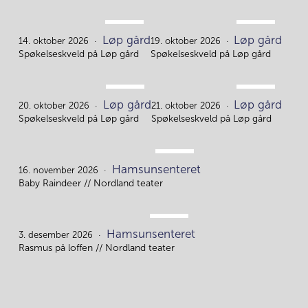
OKT.
OKT.
Løp gård
Løp gård
14.
19.
14. oktober 2026
19. oktober 2026
Spøkelseskveld på Løp gård
Spøkelseskveld på Løp gård
OKT.
OKT.
Løp gård
Løp gård
20.
21.
20. oktober 2026
21. oktober 2026
Spøkelseskveld på Løp gård
Spøkelseskveld på Løp gård
NOV.
Hamsunsenteret
16.
16. november 2026
Baby Raindeer // Nordland teater
DES.
Hamsunsenteret
3.
3. desember 2026
Rasmus på loffen // Nordland teater