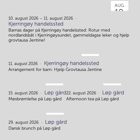
AUG.
10.
10. august 2026 – 11. august 2026
Kjerringøy handelssted
Barnas dager på Kjerringøy handelssted: Rotur med
nordlandsbåt i Kjerringøysundet, gammeldagse leker og hjelp
grovtausa Jentine!
AUG.
Kjerringøy handelssted
11.
11. august 2026
Arrangement for barn: Hjelp Grovtausa Jentine
AUG.
AUG.
Løp gård
Løp gård
15.
22.
15. august 2026
22. august 2026
Møsbrømlefse på Løp gård
Afternoon tea på Løp gård
AUG.
Løp gård
29.
29. august 2026
Dansk brunch på Løp gård