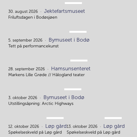
AUG.
Jektefartsmuseet
30.
30. august 2026
Friluftsdagen i Bodøsjøen
SEP.
Bymuseet i Bodø
5.
5. september 2026
Tett på performancekunst
SEP.
Hamsunsenteret
28.
28. september 2026
Markens Lille Grøde // Hålogland teater
OKT.
Bymuseet i Bodø
3.
3. oktober 2026
Utstillingsåpning: Arctic Highways
OKT.
OKT.
Løp gård
Løp gård
12.
13.
12. oktober 2026
13. oktober 2026
Spøkelseskveld på Løp gård
Spøkelseskveld på Løp gård