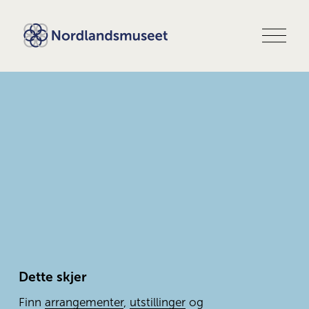
Å
p
n
e
m
e
n
y
Dette skjer
Finn 
arrangementer
, 
utstillinger
 og 