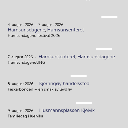
AUG.
4.
4. august 2026 – 7. august 2026
Hamsunsdagene
Hamsunsenteret
,
Hamsundagene festival 2026
AUG.
Hamsunsenteret
Hamsunsdagene
7.
7. august 2026
,
HamsundageneUNG
AUG.
Kjerringøy handelssted
8.
8. august 2026
Feskarbonden – en smak av levd liv
AUG.
Husmannsplassen Kjelvik
9.
9. august 2026
Familiedag i Kjelvika