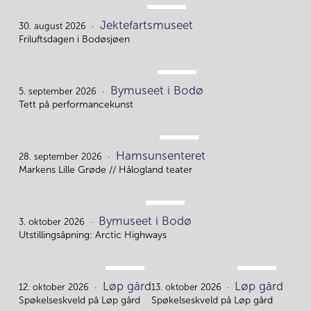
AUG.
Jektefartsmuseet
30.
30. august 2026
Friluftsdagen i Bodøsjøen
SEP.
Bymuseet i Bodø
5.
5. september 2026
Tett på performancekunst
SEP.
Hamsunsenteret
28.
28. september 2026
Markens Lille Grøde // Hålogland teater
OKT.
Bymuseet i Bodø
3.
3. oktober 2026
Utstillingsåpning: Arctic Highways
OKT.
OKT.
Løp gård
Løp gård
12.
13.
12. oktober 2026
13. oktober 2026
Spøkelseskveld på Løp gård
Spøkelseskveld på Løp gård