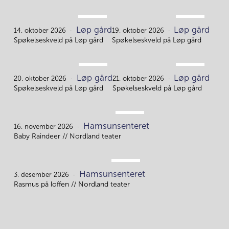
OKT.
OKT.
Løp gård
Løp gård
14.
19.
14. oktober 2026
19. oktober 2026
Spøkelseskveld på Løp gård
Spøkelseskveld på Løp gård
OKT.
OKT.
Løp gård
Løp gård
20.
21.
20. oktober 2026
21. oktober 2026
Spøkelseskveld på Løp gård
Spøkelseskveld på Løp gård
NOV.
Hamsunsenteret
16.
16. november 2026
Baby Raindeer // Nordland teater
DES.
Hamsunsenteret
3.
3. desember 2026
Rasmus på loffen // Nordland teater