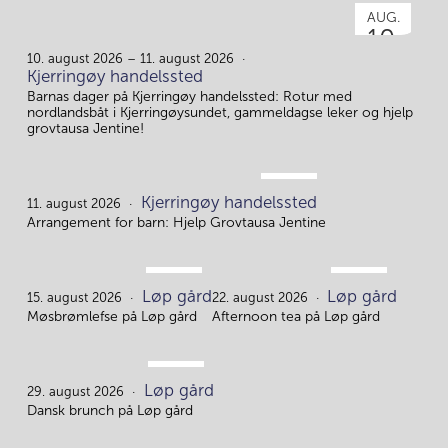
AUG.
10.
10. august 2026 – 11. august 2026
Kjerringøy handelssted
Barnas dager på Kjerringøy handelssted: Rotur med
nordlandsbåt i Kjerringøysundet, gammeldagse leker og hjelp
grovtausa Jentine!
AUG.
Kjerringøy handelssted
11.
11. august 2026
Arrangement for barn: Hjelp Grovtausa Jentine
AUG.
AUG.
Løp gård
Løp gård
15.
22.
15. august 2026
22. august 2026
Møsbrømlefse på Løp gård
Afternoon tea på Løp gård
AUG.
Løp gård
29.
29. august 2026
Dansk brunch på Løp gård