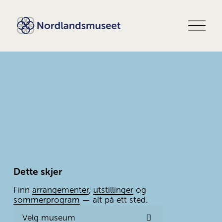
Å
p
n
e
m
e
n
y
Dette skjer
Finn 
arrangementer
, 
utstillinger
 og 
sommerprogram
 — alt på ett sted.
Velg museum