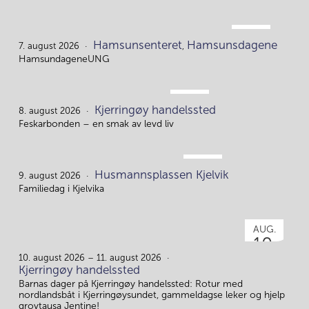
AUG.
Hamsunsenteret
Hamsunsdagene
7.
7. august 2026
,
HamsundageneUNG
AUG.
Kjerringøy handelssted
8.
8. august 2026
Feskarbonden – en smak av levd liv
AUG.
Husmannsplassen Kjelvik
9.
9. august 2026
Familiedag i Kjelvika
AUG.
10.
10. august 2026 – 11. august 2026
Kjerringøy handelssted
Barnas dager på Kjerringøy handelssted: Rotur med
nordlandsbåt i Kjerringøysundet, gammeldagse leker og hjelp
grovtausa Jentine!