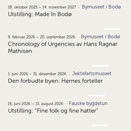
OKT.
Bymuseet i Bodø
18.
18. oktober 2025 – 14. november 2027
Utstilling: Made In Bodø
FEB.
Bymuseet i Bodø
9.
9. februar 2026 – 20. september 2026
Chronology of Urgencies av Hans Ragnar
Mathisen
JUNI
Jektefartsmuseet
1.
1. juni 2026 – 31. desember 2026
Den forbudte byen: Hernes forteller
JUNI
Fauske bygdetun
16.
16. juni 2026 – 15. august 2026
Utstilling: “Fine folk og fine hatter”
JUNI