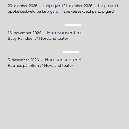
OKT.
OKT.
Løp gård
Løp gård
20.
21.
20. oktober 2026
21. oktober 2026
Spøkelseskveld på Løp gård
Spøkelseskveld på Løp gård
NOV.
Hamsunsenteret
16.
16. november 2026
Baby Raindeer // Nordland teater
DES.
Hamsunsenteret
3.
3. desember 2026
Rasmus på loffen // Nordland teater