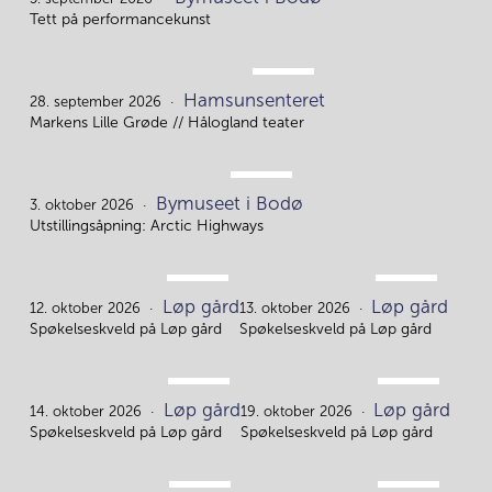
5.
Tett på performancekunst
SEP.
Hamsunsenteret
28.
28. september 2026
Markens Lille Grøde // Hålogland teater
OKT.
Bymuseet i Bodø
3.
3. oktober 2026
Utstillingsåpning: Arctic Highways
OKT.
OKT.
Løp gård
Løp gård
12.
13.
12. oktober 2026
13. oktober 2026
Spøkelseskveld på Løp gård
Spøkelseskveld på Løp gård
OKT.
OKT.
Løp gård
Løp gård
14.
19.
14. oktober 2026
19. oktober 2026
Spøkelseskveld på Løp gård
Spøkelseskveld på Løp gård