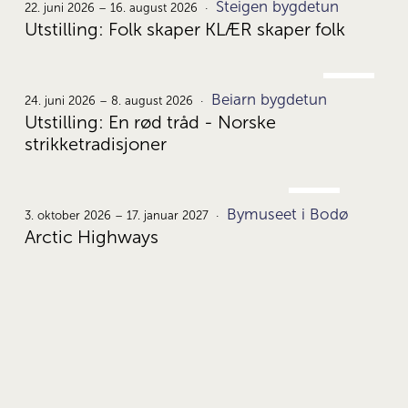
Steigen bygdetun
22.
22. juni 2026 – 16. august 2026
Utstilling: Folk skaper KLÆR skaper folk
JUNI
Beiarn bygdetun
24.
24. juni 2026 – 8. august 2026
Utstilling: En rød tråd - Norske
strikketradisjoner
OKT.
Bymuseet i Bodø
3.
3. oktober 2026 – 17. januar 2027
Arctic Highways