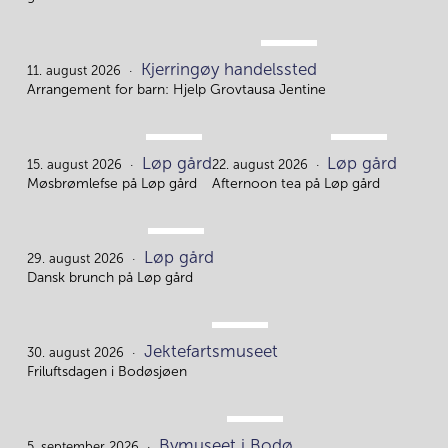
AUG.
Kjerringøy handelssted
11.
11. august 2026
Arrangement for barn: Hjelp Grovtausa Jentine
AUG.
AUG.
Løp gård
Løp gård
15.
22.
15. august 2026
22. august 2026
Møsbrømlefse på Løp gård
Afternoon tea på Løp gård
AUG.
Løp gård
29.
29. august 2026
Dansk brunch på Løp gård
AUG.
Jektefartsmuseet
30.
30. august 2026
Friluftsdagen i Bodøsjøen
SEP.
Bymuseet i Bodø
5. september 2026