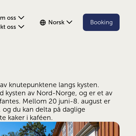
m oss
Norsk
Booking
kt oss
 av knutepunktene langs kysten. 
d kysten av Nord-Norge, og er et av 
antes. Mellom 20 juni-8. august er 
g du kan delta på daglige 
e kaker i kaféen.