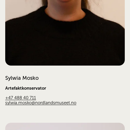
Sylwia Mosko
Artefaktkonservator
+47 488 40 711
sylwia.mosko@nordlandsmuseet.no