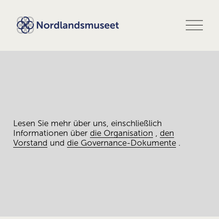
M
e
n
ü
ö
f
f
n
e
n
Lesen Sie mehr über uns, einschließlich 
Informationen über
die Organisation
,
den
Vorstand
und
die Governance-Dokumente
.