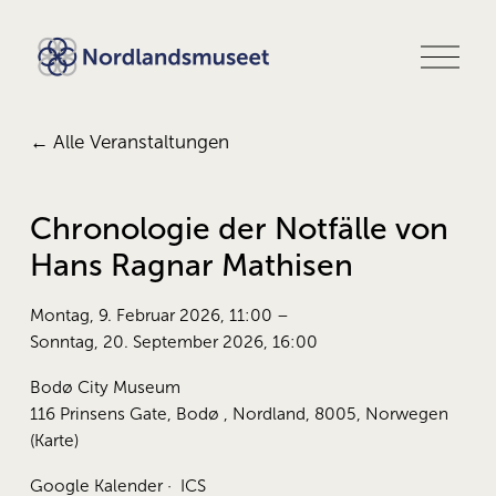
M
e
n
ü
ö
Alle Veranstaltungen
f
f
n
e
Chronologie der Notfälle von
n
Hans Ragnar Mathisen
Montag, 9. Februar 2026
11:00
Sonntag, 20. September 2026
16:00
Bodø City Museum
116 Prinsens Gate
Bodø , Nordland, 8005
Norwegen
(Karte)
Google Kalender
ICS