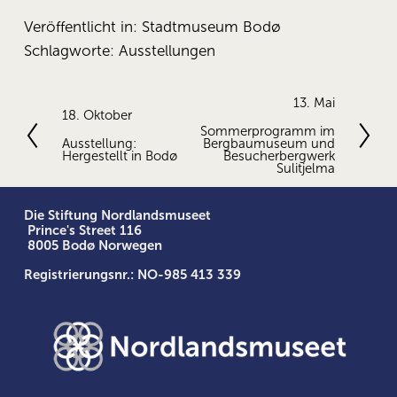
Veröffentlicht in:
Stadtmuseum Bodø
Schlagworte:
Ausstellungen
N
13. Mai
V
18. Oktober
ä
Sommerprogramm im
o
c
Ausstellung:
Bergbaumuseum und
r
Hergestellt in Bodø
h
Besucherbergwerk
h
Sulitjelma
s
e
t
r
e
Die Stiftung Nordlandsmuseet
i
 Prince's Street 116
g
 8005 Bodø Norwegen
e
Registrierungsnr.: NO-985 413 339