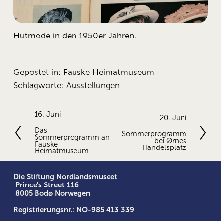
Hutmode in den 1950er Jahren.
Gepostet in:
Fauske Heimatmuseum
Schlagworte:
Ausstellungen
V
16. Juni
N
20. Juni
o
ä
Das
Sommerprogramm
r
Sommerprogramm an
c
bei Ørnes
h
Fauske
h
Handelsplatz
Heimatmuseum
e
s
r
t
i
Die Stiftung Nordlandsmuseet
e
g
 Prince's Street 116
e
 8005 Bodø Norwegen
Registrierungsnr.: NO-985 413 339