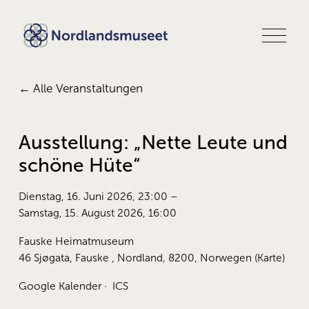
M
e
n
ü
ö
Alle Veranstaltungen
f
f
n
e
Ausstellung: „Nette Leute und
n
schöne Hüte“
Dienstag, 16. Juni 2026
23:00
Samstag, 15. August 2026
16:00
Fauske Heimatmuseum
46 Sjøgata
Fauske , Nordland, 8200
Norwegen
(Karte)
Google Kalender
ICS