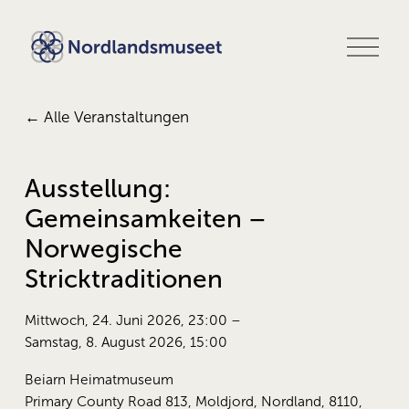
M
e
n
ü
ö
Alle Veranstaltungen
f
f
n
e
Ausstellung:
n
Gemeinsamkeiten –
Norwegische
Stricktraditionen
Mittwoch, 24. Juni 2026
23:00
Samstag, 8. August 2026
15:00
Beiarn Heimatmuseum
Primary County Road 813
Moldjord, Nordland, 8110