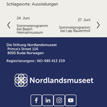
Schlagworte:
Ausstellungen
V
24. Juni
N
27. Juni
o
ä
Sommerprogramm
Sommerprogramm
r
bei Beiarn
c
bei Løp Bauernhof
h
Heimatmuseum
h
e
s
r
t
Die Stiftung Nordlandsmuseet
i
e
 Prince's Street 116
g
 8005 Bodø Norwegen
e
Registrierungsnr.: NO-985 413 339