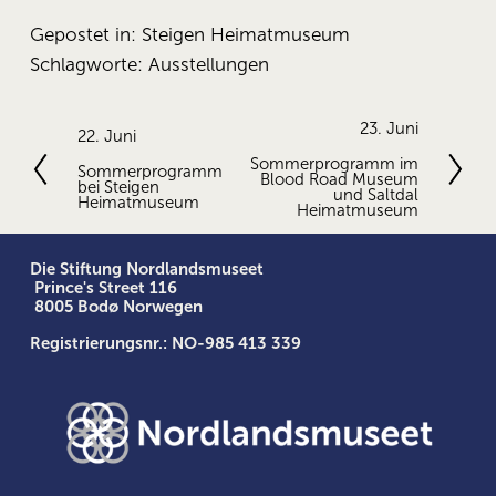
Gepostet in:
Steigen Heimatmuseum
Schlagworte:
Ausstellungen
N
23. Juni
V
22. Juni
ä
o
Sommerprogramm im
Sommerprogramm
c
Blood Road Museum
r
bei Steigen
h
und Saltdal
h
Heimatmuseum
Heimatmuseum
s
e
t
r
e
Die Stiftung Nordlandsmuseet
i
 Prince's Street 116
g
 8005 Bodø Norwegen
e
Registrierungsnr.: NO-985 413 339