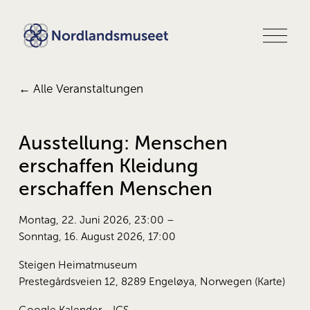
M
e
n
ü
ö
Alle Veranstaltungen
f
f
n
e
Ausstellung: Menschen
n
erschaffen Kleidung
erschaffen Menschen
Montag, 22. Juni 2026
23:00
Sonntag, 16. August 2026
17:00
Steigen Heimatmuseum
Prestegårdsveien 12
8289 Engeløya
Norwegen
(Karte)
Google Kalender
ICS