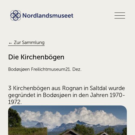
M
e
n
ü
ö
f
← Zur Sammlung
f
n
Die Kirchenbögen
e
n
Bodøsjøen Freilichtmuseum
21. Dez.
3 Kirchenbögen aus Rognan in Saltdal wurde 
gegründet in Bodøsjøen in den Jahren 1970-
1972.