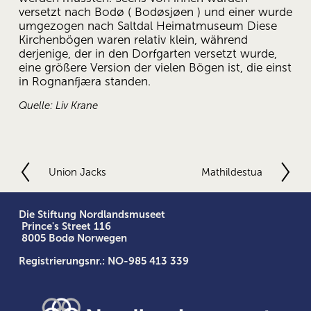
versetzt nach Bodø ( Bodøsjøen ) und einer wurde 
umgezogen nach Saltdal Heimatmuseum Diese 
Kirchenbögen waren relativ klein, während 
derjenige, der in den Dorfgarten versetzt wurde, 
eine größere Version der vielen Bögen ist, die einst 
in Rognanfjæra standen.
Quelle: Liv Krane
Union Jacks
Mathildestua
V
N
o
ä
r
c
h
h
Die Stiftung Nordlandsmuseet
 Prince's Street 116
e
s
 8005 Bodø Norwegen
r
t
i
e
Registrierungsnr.: NO-985 413 339
g
e