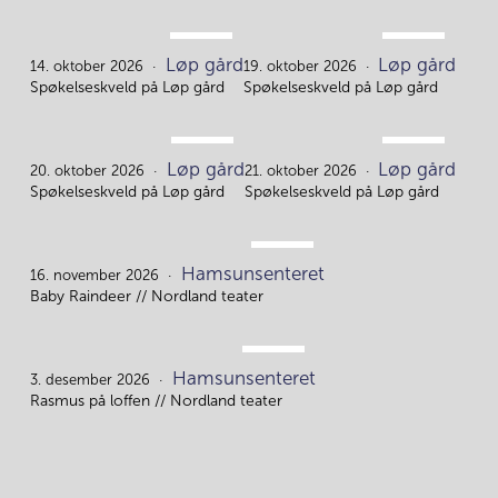
OKT.
OKT.
Løp gård
Løp gård
14.
19.
14. oktober 2026
19. oktober 2026
Spøkelseskveld på Løp gård
Spøkelseskveld på Løp gård
OKT.
OKT.
Løp gård
Løp gård
20.
21.
20. oktober 2026
21. oktober 2026
Spøkelseskveld på Løp gård
Spøkelseskveld på Løp gård
NOV.
Hamsunsenteret
16.
16. november 2026
Baby Raindeer // Nordland teater
DES.
Hamsunsenteret
3.
3. desember 2026
Rasmus på loffen // Nordland teater