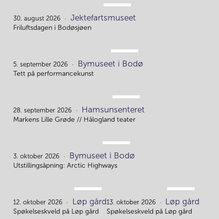
AUG.
Jektefartsmuseet
30.
30. august 2026
Friluftsdagen i Bodøsjøen
SEP.
Bymuseet i Bodø
5.
5. september 2026
Tett på performancekunst
SEP.
Hamsunsenteret
28.
28. september 2026
Markens Lille Grøde // Hålogland teater
OKT.
Bymuseet i Bodø
3.
3. oktober 2026
Utstillingsåpning: Arctic Highways
OKT.
OKT.
Løp gård
Løp gård
12.
13.
12. oktober 2026
13. oktober 2026
Spøkelseskveld på Løp gård
Spøkelseskveld på Løp gård