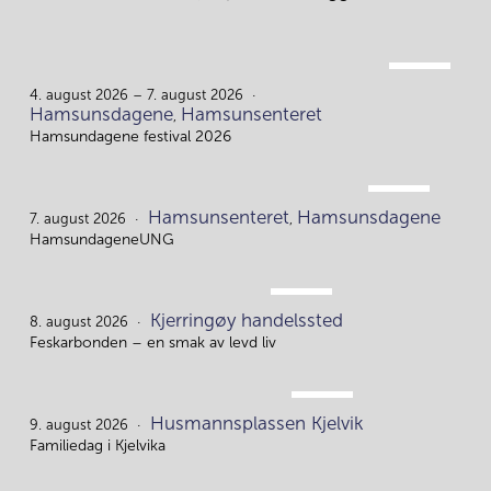
AUG.
4.
4. august 2026 – 7. august 2026
Hamsunsdagene
Hamsunsenteret
,
Hamsundagene festival 2026
AUG.
Hamsunsenteret
Hamsunsdagene
7.
7. august 2026
,
HamsundageneUNG
AUG.
Kjerringøy handelssted
8.
8. august 2026
Feskarbonden – en smak av levd liv
AUG.
Husmannsplassen Kjelvik
9.
9. august 2026
Familiedag i Kjelvika