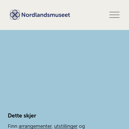
Å
p
n
e
m
e
n
y
Dette skjer
Finn 
arrangementer
, 
utstillinger
 og 