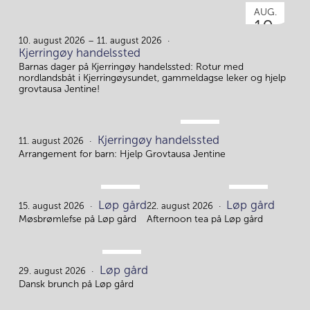
AUG.
10.
10. august 2026 – 11. august 2026
Kjerringøy handelssted
Barnas dager på Kjerringøy handelssted: Rotur med
nordlandsbåt i Kjerringøysundet, gammeldagse leker og hjelp
grovtausa Jentine!
AUG.
Kjerringøy handelssted
11.
11. august 2026
Arrangement for barn: Hjelp Grovtausa Jentine
AUG.
AUG.
Løp gård
Løp gård
15.
22.
15. august 2026
22. august 2026
Møsbrømlefse på Løp gård
Afternoon tea på Løp gård
AUG.
Løp gård
29.
29. august 2026
Dansk brunch på Løp gård