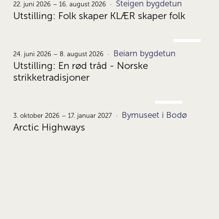
Steigen bygdetun
22.
22. juni 2026 – 16. august 2026
Utstilling: Folk skaper KLÆR skaper folk
JUNI
Beiarn bygdetun
24.
24. juni 2026 – 8. august 2026
Utstilling: En rød tråd - Norske
strikketradisjoner
OKT.
Bymuseet i Bodø
3.
3. oktober 2026 – 17. januar 2027
Arctic Highways