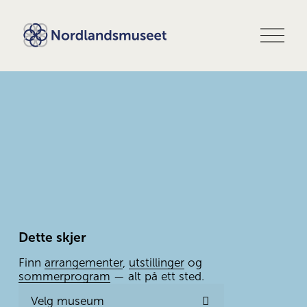
Å
p
n
e
m
e
n
y
Dette skjer
Finn 
arrangementer
, 
utstillinger
 og 
sommerprogram
 — alt på ett sted.
Velg museum