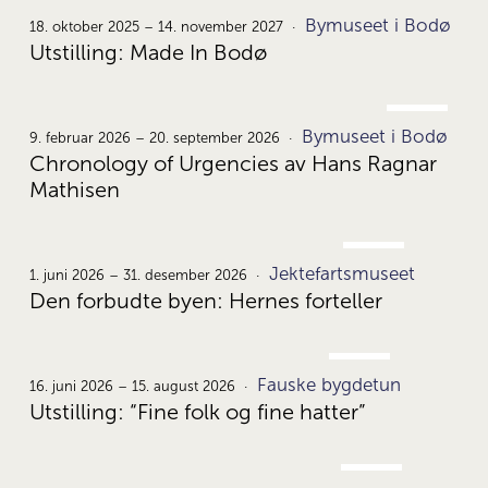
OKT.
Bymuseet i Bodø
18.
18. oktober 2025 – 14. november 2027
Utstilling: Made In Bodø
FEB.
Bymuseet i Bodø
9.
9. februar 2026 – 20. september 2026
Chronology of Urgencies av Hans Ragnar
Mathisen
JUNI
Jektefartsmuseet
1.
1. juni 2026 – 31. desember 2026
Den forbudte byen: Hernes forteller
JUNI
Fauske bygdetun
16.
16. juni 2026 – 15. august 2026
Utstilling: “Fine folk og fine hatter”
JUNI