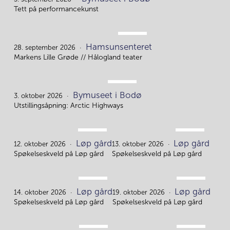
5.
Tett på performancekunst
SEP.
Hamsunsenteret
28.
28. september 2026
Markens Lille Grøde // Hålogland teater
OKT.
Bymuseet i Bodø
3.
3. oktober 2026
Utstillingsåpning: Arctic Highways
OKT.
OKT.
Løp gård
Løp gård
12.
13.
12. oktober 2026
13. oktober 2026
Spøkelseskveld på Løp gård
Spøkelseskveld på Løp gård
OKT.
OKT.
Løp gård
Løp gård
14.
19.
14. oktober 2026
19. oktober 2026
Spøkelseskveld på Løp gård
Spøkelseskveld på Løp gård