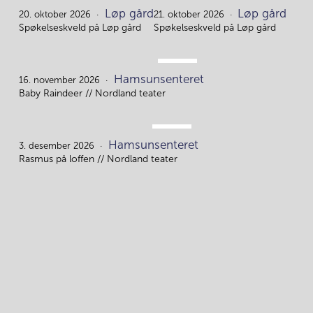
OKT.
OKT.
Løp gård
Løp gård
20.
21.
20. oktober 2026
21. oktober 2026
Spøkelseskveld på Løp gård
Spøkelseskveld på Løp gård
NOV.
Hamsunsenteret
16.
16. november 2026
Baby Raindeer // Nordland teater
DES.
Hamsunsenteret
3.
3. desember 2026
Rasmus på loffen // Nordland teater