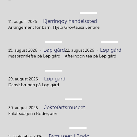
AUG.
Kjerringøy handelssted
11.
11. august 2026
Arrangement for barn: Hjelp Grovtausa Jentine
AUG.
AUG.
Løp gård
Løp gård
15.
22.
15. august 2026
22. august 2026
Møsbrømlefse på Løp gård
Afternoon tea på Løp gård
AUG.
Løp gård
29.
29. august 2026
Dansk brunch på Løp gård
AUG.
Jektefartsmuseet
30.
30. august 2026
Friluftsdagen i Bodøsjøen
SEP.
Bymuseet i Bodø
5. september 2026