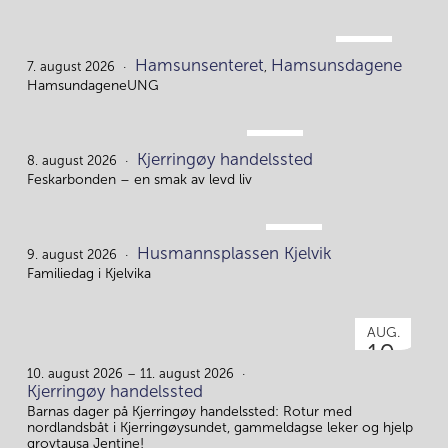
AUG.
Hamsunsenteret
Hamsunsdagene
7.
7. august 2026
,
HamsundageneUNG
AUG.
Kjerringøy handelssted
8.
8. august 2026
Feskarbonden – en smak av levd liv
AUG.
Husmannsplassen Kjelvik
9.
9. august 2026
Familiedag i Kjelvika
AUG.
10.
10. august 2026 – 11. august 2026
Kjerringøy handelssted
Barnas dager på Kjerringøy handelssted: Rotur med
nordlandsbåt i Kjerringøysundet, gammeldagse leker og hjelp
grovtausa Jentine!