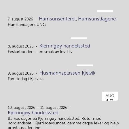
AUG.
Hamsunsenteret
Hamsunsdagene
7.
7. august 2026
,
HamsundageneUNG
AUG.
Kjerringøy handelssted
8.
8. august 2026
Feskarbonden – en smak av levd liv
AUG.
Husmannsplassen Kjelvik
9.
9. august 2026
Familiedag i Kjelvika
AUG.
10.
10. august 2026 – 11. august 2026
Kjerringøy handelssted
Barnas dager på Kjerringøy handelssted: Rotur med
nordlandsbåt i Kjerringøysundet, gammeldagse leker og hjelp
grovtausa Jentine!