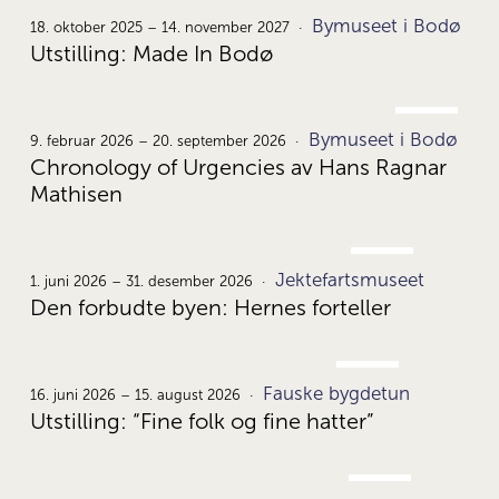
OKT.
Bymuseet i Bodø
18.
18. oktober 2025 – 14. november 2027
Utstilling: Made In Bodø
FEB.
Bymuseet i Bodø
9.
9. februar 2026 – 20. september 2026
Chronology of Urgencies av Hans Ragnar
Mathisen
JUNI
Jektefartsmuseet
1.
1. juni 2026 – 31. desember 2026
Den forbudte byen: Hernes forteller
JUNI
Fauske bygdetun
16.
16. juni 2026 – 15. august 2026
Utstilling: “Fine folk og fine hatter”
JUNI