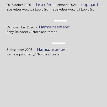
OKT.
OKT.
Løp gård
Løp gård
20.
21.
20. oktober 2026
21. oktober 2026
Spøkelseskveld på Løp gård
Spøkelseskveld på Løp gård
NOV.
Hamsunsenteret
16.
16. november 2026
Baby Raindeer // Nordland teater
DES.
Hamsunsenteret
3.
3. desember 2026
Rasmus på loffen // Nordland teater