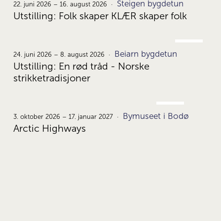
Steigen bygdetun
22.
22. juni 2026 – 16. august 2026
Utstilling: Folk skaper KLÆR skaper folk
JUNI
Beiarn bygdetun
24.
24. juni 2026 – 8. august 2026
Utstilling: En rød tråd - Norske
strikketradisjoner
OKT.
Bymuseet i Bodø
3.
3. oktober 2026 – 17. januar 2027
Arctic Highways