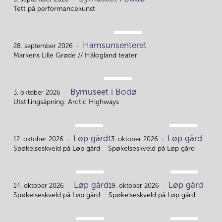
5.
Tett på performancekunst
SEP.
Hamsunsenteret
28.
28. september 2026
Markens Lille Grøde // Hålogland teater
OKT.
Bymuseet i Bodø
3.
3. oktober 2026
Utstillingsåpning: Arctic Highways
OKT.
OKT.
Løp gård
Løp gård
12.
13.
12. oktober 2026
13. oktober 2026
Spøkelseskveld på Løp gård
Spøkelseskveld på Løp gård
OKT.
OKT.
Løp gård
Løp gård
14.
19.
14. oktober 2026
19. oktober 2026
Spøkelseskveld på Løp gård
Spøkelseskveld på Løp gård