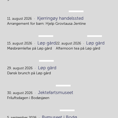
AUG.
Kjerringøy handelssted
11.
11. august 2026
Arrangement for barn: Hjelp Grovtausa Jentine
AUG.
AUG.
Løp gård
Løp gård
15.
22.
15. august 2026
22. august 2026
Møsbrømlefse på Løp gård
Afternoon tea på Løp gård
AUG.
Løp gård
29.
29. august 2026
Dansk brunch på Løp gård
AUG.
Jektefartsmuseet
30.
30. august 2026
Friluftsdagen i Bodøsjøen
SEP.
Bymuseet i Bodø
5. september 2026