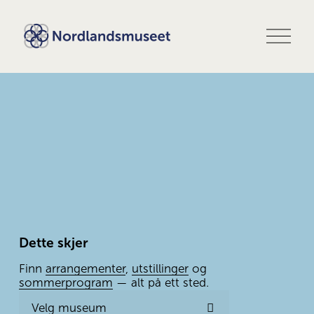
Å
p
n
e
m
e
n
y
Dette skjer
Finn 
arrangementer
, 
utstillinger
 og 
sommerprogram
 — alt på ett sted.
Velg museum