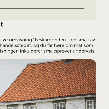
t
usive omvisning “Feskarbonden - en smak av 
å handelsstedet, og du får høre om mat som 
visningen inkluderer smaksprøver underveis 
.