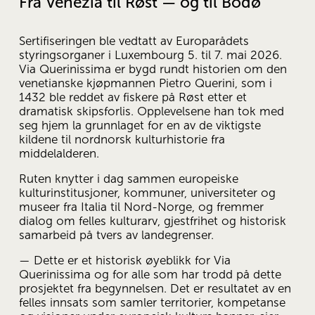
Fra Venezia til Røst — og til Bodø
Sertifiseringen ble vedtatt av Europarådets 
styringsorganer i Luxembourg 5. til 7. mai 2026. 
Via Querinissima er bygd rundt historien om den 
venetianske kjøpmannen Pietro Querini, som i 
1432 ble reddet av fiskere på Røst etter et 
dramatisk skipsforlis. Opplevelsene han tok med 
seg hjem la grunnlaget for en av de viktigste 
kildene til nordnorsk kulturhistorie fra 
middelalderen.
Ruten knytter i dag sammen europeiske 
kulturinstitusjoner, kommuner, universiteter og 
museer fra Italia til Nord-Norge, og fremmer 
dialog om felles kulturarv, gjestfrihet og historisk 
samarbeid på tvers av landegrenser.
— Dette er et historisk øyeblikk for Via 
Querinissima og for alle som har trodd på dette 
prosjektet fra begynnelsen. Det er resultatet av en 
felles innsats som samler territorier, kompetanse 