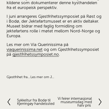
kildene som dokumenterer denne kysthandelen 
fra et europeisk perspektiv.
I juni arrangeres Gjestfrihetssymposiet på Røst og 
i Bodø, der Jektefartsmuseet er en aktiv deltaker. 
Museet bidrar med faglig formidling om 
jektefartens rolle i møtet mellom Nord-Norge og 
Europa.
Les mer om Via Querinissima på 
viaquerinissima.net
 og om Gjestfrihetssymposiet 
på 
gjestfrihetssymposiet.no
.
Gjestfrihet fra 1400-tallet inspirerte til et internasjonal prosjekt
Les mer om Jektefartsmuseet
Vi feirer internasjonal
N
Sykkeltur fra Bodø til
F
museumsdag med
Kjerringøy handelssted
e
o
halv pris
s