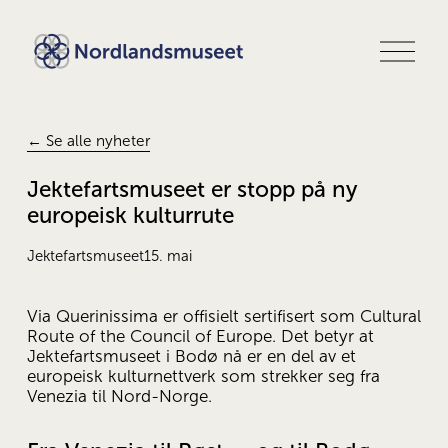
Å
p
n
e
m
e
← Se alle nyheter
n
y
Jektefartsmuseet er stopp på ny
europeisk kulturrute
Jektefartsmuseet
15. mai
Via Querinissima er offisielt sertifisert som Cultural 
Route of the Council of Europe. Det betyr at 
Jektefartsmuseet i Bodø nå er en del av et 
europeisk kulturnettverk som strekker seg fra 
Venezia til Nord-Norge.