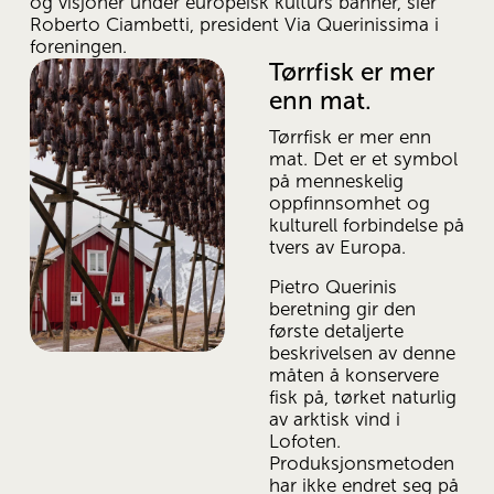
og visjoner under europeisk kulturs banner, sier 
Roberto Ciambetti, president Via Querinissima i 
foreningen.
Tørrfisk er mer 
enn mat.
Tørrfisk er mer enn 
mat. Det er et symbol 
på menneskelig 
oppfinnsomhet og 
kulturell forbindelse på 
tvers av Europa.
Pietro Querinis 
beretning gir den 
første detaljerte 
beskrivelsen av denne 
måten å konservere 
fisk på, tørket naturlig 
av arktisk vind i 
Lofoten. 
Produksjonsmetoden 
har ikke endret seg på 