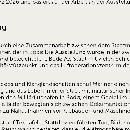
rz 2026 und basiert auf der Arbeit an der Ausstell
ng
durch eine Zusammenarbeit zwischen dem Stadtm
iner, der in Bodø Die Ausstellung wurde in der zwe
d beleuchtete … Bodø Als Stadt mit vielen Schich
Militärstützpunkt und das Luftoperationszentrum de
Videos und Klanglandschaften schuf Mariner einen
und das Leben in einer Stadt mit militärischer Inf
n den Militärflughafen in Bodø, einem Gebiet im 
Die Bilder bewegten sich zwischen Dokumentation 
in zu Nahaufnahmen von Gebäuden und Maschine
t auf Texttafeln. Stattdessen führten Ton, Bilder 
 Raum war so gestaltet, dass er die Atmosphäre mi