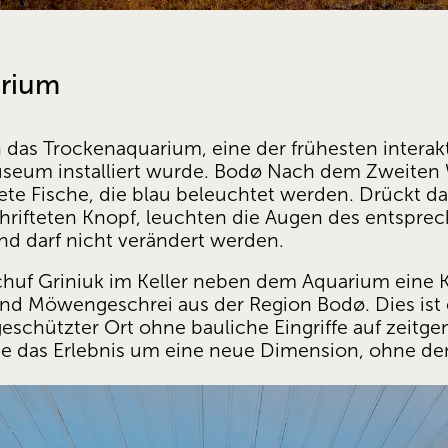
arium
 das Trockenaquarium, eine der frühesten interakti
seum installiert wurde. Bodø Nach dem Zweiten W
ete Fische, die blau beleuchtet werden. Drückt d
rifteten Knopf, leuchten die Augen des entsprech
 und darf nicht verändert werden.
huf Griniuk im Keller neben dem Aquarium eine Kla
d Möwengeschrei aus der Region Bodø. Dies ist ein
schützter Ort ohne bauliche Eingriffe auf zeitgen
te das Erlebnis um eine neue Dimension, ohne de