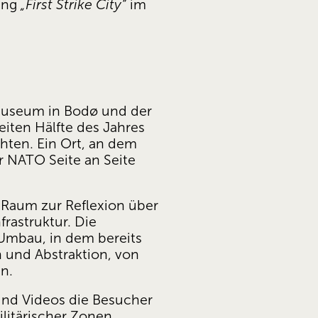
ung 
„First Strike City“
 im 
useum in Bodø und der 
iten Hälfte des Jahres 
ten. Ein Ort, an dem 
r NATO Seite an Seite 
 Raum zur Reflexion über 
rastruktur. Die 
Umbau, in dem bereits 
und Abstraktion, von 
n.
und Videos die Besucher 
litärischer Zonen 