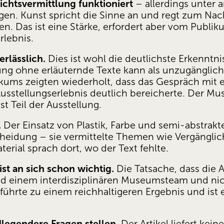
ichtsvermittlung funktioniert
 – allerdings unter
ungen. Kunst spricht die Sinne an und regt zum Nac
en. Das ist eine Stärke, erfordert aber vom Publiku
lebnis.
rlässlich.
 Dies ist wohl die deutlichste Erkenntni
llung ohne erläuternde Texte kann als unzugängli
ums zeigten wiederholt, dass das Gespräch mit e
sstellungserlebnis deutlich bereicherte. Der Mus
st Teil der Ausstellung.
.
 Der Einsatz von Plastik, Farbe und semi-abstrakt
heidung – sie vermittelte Themen wie Vergänglichke
terial sprach dort, wo der Text fehlte.
ist an sich schon wichtig.
 Die Tatsache, dass die 
d einem interdisziplinären Museumsteam und nic
führte zu einem reichhaltigeren Ergebnis und ist e
legendere Fragen stellen.
 Der Artikel liefert kein