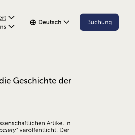
ert
Deutsch
Buchung
uns
ie Geschichte der
senschaftlichen Artikel in 
ociety“
 veröffentlicht. Der 