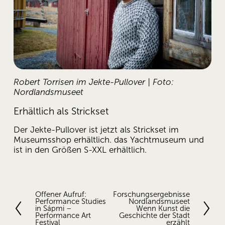
Robert Torrisen im Jekte-Pullover | Foto: 
Nordlandsmuseet
Erhältlich als Strickset
Der Jekte-Pullover ist jetzt als Strickset im 
Museumsshop erhältlich. das Yachtmuseum und 
ist in den Größen S-XXL erhältlich. 
Offener Aufruf:
Forschungsergebnisse
V
N
Performance Studies
Nordlandsmuseet
o
ä
in Sápmi –
Wenn Kunst die
r
c
Performance Art
Geschichte der Stadt
Festival
erzählt