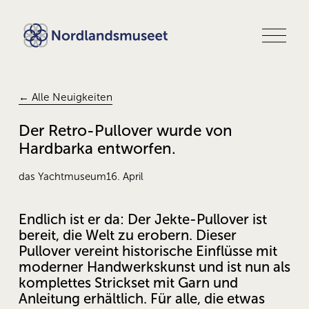
M
e
n
ü
ö
f
← Alle Neuigkeiten
f
n
Der Retro-Pullover wurde von
e
Hardbarka entworfen.
n
das Yachtmuseum
16. April
Endlich ist er da: Der Jekte-Pullover ist 
bereit, die Welt zu erobern. Dieser 
Pullover vereint historische Einflüsse mit 
moderner Handwerkskunst und ist nun als 
komplettes Strickset mit Garn und 
Anleitung erhältlich. Für alle, die etwas 