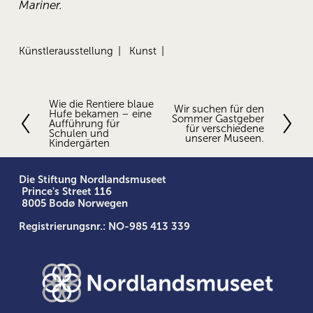
Mariner.
Künstlerausstellung
Kunst
Wie die Rentiere blaue
V
Wir suchen für den
N
Hufe bekamen – eine
o
Sommer Gastgeber
Aufführung für
ä
für verschiedene
r
Schulen und
c
unserer Museen.
Kindergärten
h
h
e
s
r
t
Die Stiftung Nordlandsmuseet
i
 Prince's Street 116
e
g
 8005 Bodø Norwegen
e
Registrierungsnr.: NO-985 413 339