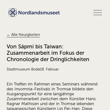
M
e
n
ü
ö
f
← Alle Neuigkeiten
f
n
Von Sápmi bis Taiwan:
e
Zusammenarbeit im Fokus der
n
Chronologie der Dringlichkeiten
Stadtmuseum Bodø
18. Februar
Ein Treffen im Rahmen eines Seminars während 
des Insomnia-Festivals in Tromsø bildete den 
Ausgangspunkt für eine langjährige 
Zusammenarbeit zwischen dem Künstler Hans 
Ragnar Mathisen und der in Tromsø lebenden 
taiwanesischen Künstlerin Lin Pei-Han. Diese 