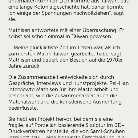
unterhalten könnten. „Ich komme aus Taiwan, das 
eine lange Kolonialgeschichte hat, daher konnte 
ich einige der Spannungen nachvollziehen“, sagt 
sie. 
Mathisen antwortete mit einer Überraschung: Er 
selbst sei schon einmal in Taiwan gewesen. 
– Meine glücklichste Zeit im Leben war, als ich 
zum ersten Mal in Taiwan gearbeitet habe, sagt 
Mathisen und datiert den Besuch auf die 1970er 
Jahre zurück. 
Die Zusammenarbeit entwickelte sich durch 
Gespräche, Interviews und Kunstprojekte. Pei-Han 
interviewte Mathisen für ihre Masterarbeit und 
beschreibt, wie die Zusammenarbeit auch die 
Materialwahl und die künstlerische Ausrichtung 
beeinflusste. 
Sie hebt ein Projekt hervor, bei dem sie eine 
fragile, auf Porzellan basierende Skulptur im 3D-
Druckverfahren herstellte, die von Sami-Schuhen 
inspiriert war – eine bewusste Entscheidung, die 