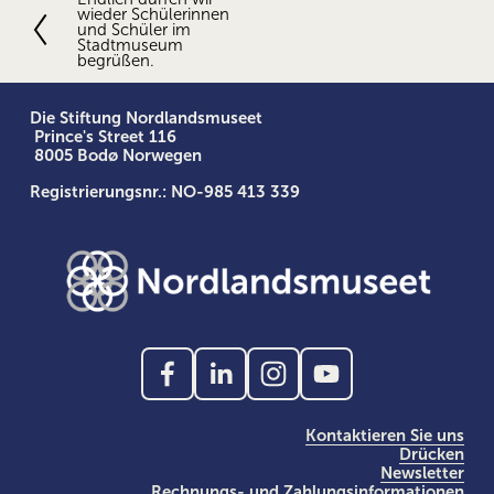
V
wieder Schülerinnen
o
und Schüler im
r
Stadtmuseum
begrüßen.
h
e
r
Die Stiftung Nordlandsmuseet
i
 Prince's Street 116
g
 8005 Bodø Norwegen
e
Registrierungsnr.: NO-985 413 339
Kontaktieren Sie uns
Drücken
Newsletter
Rechnungs- und Zahlungsinformationen