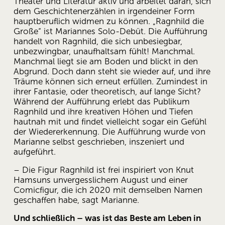
Theater und Literatur aktiv und arbeitet daran, sich 
dem Geschichtenerzählen in irgendeiner Form 
hauptberuflich widmen zu können. „Ragnhild die 
Große“ ist Mariannes Solo-Debüt. Die Aufführung 
handelt von Ragnhild, die sich unbesiegbar, 
unbezwingbar, unaufhaltsam fühlt! Manchmal. 
Manchmal liegt sie am Boden und blickt in den 
Abgrund. Doch dann steht sie wieder auf, und ihre 
Träume können sich erneut erfüllen. Zumindest in 
ihrer Fantasie, oder theoretisch, auf lange Sicht? 
Während der Aufführung erlebt das Publikum 
Ragnhild und ihre kreativen Höhen und Tiefen 
hautnah mit und findet vielleicht sogar ein Gefühl 
der Wiedererkennung. Die Aufführung wurde von 
Marianne selbst geschrieben, inszeniert und 
aufgeführt.
– Die Figur Ragnhild ist frei inspiriert von Knut 
Hamsuns unvergesslichem August und einer 
Comicfigur, die ich 2020 mit demselben Namen 
geschaffen habe, sagt Marianne. 
Und schließlich – was ist das Beste am Leben in 