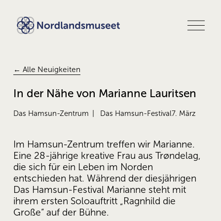
M
e
n
ü
ö
f
← Alle Neuigkeiten
f
n
In der Nähe von Marianne Lauritsen
e
n
Das Hamsun-Zentrum
Das Hamsun-Festival
7. März
Im Hamsun-Zentrum treffen wir Marianne. 
Eine 28-jährige kreative Frau aus Trøndelag, 
die sich für ein Leben im Norden 
entschieden hat. Während der diesjährigen 
Das Hamsun-Festival Marianne steht mit 
ihrem ersten Soloauftritt „Ragnhild die 
Große“ auf der Bühne.