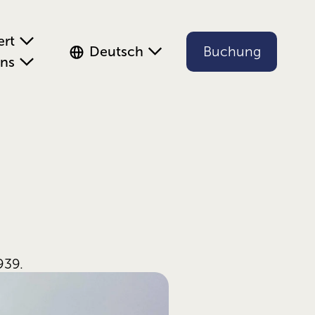
ert
Deutsch
Buchung
uns
939.