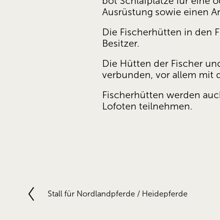
bot Schlafplätze für ein
Ausrüstung sowie einen Arb
Die Fischerhütten in den 
Besitzer.
Die Hütten der Fischer und
verbunden, vor allem mit
Fischerhütten werden auch
Lofoten teilnehmen.
Stall für Nordlandpferde / Heidepferde
V
o
r