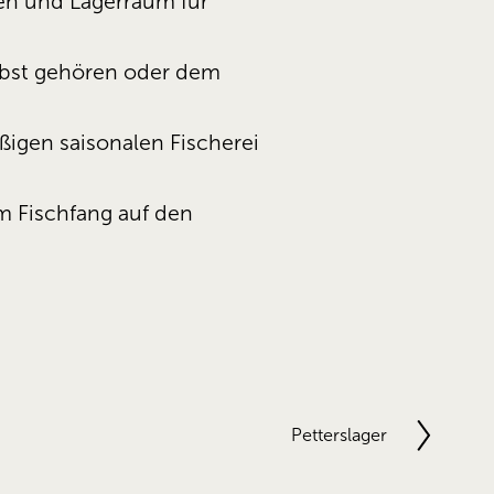
n und Lagerraum für 
lbst gehören oder dem 
igen saisonalen Fischerei 
 Fischfang auf den 
Petterslager
N
ä
c