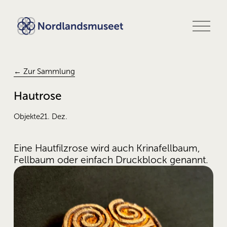
M
e
n
ü
ö
f
← Zur Sammlung
f
n
Hautrose
e
n
Objekte
21. Dez.
Eine Hautfilzrose wird auch Krinafellbaum, 
Fellbaum oder einfach Druckblock genannt.