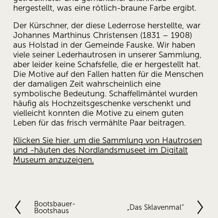
hergestellt, was eine rötlich-braune Farbe ergibt.
Der Kürschner, der diese Lederrose herstellte, war 
Johannes Marthinus Christensen (1831 – 1908) 
aus Holstad in der Gemeinde Fauske. Wir haben 
viele seiner Lederhautrosen in unserer Sammlung, 
aber leider keine Schafsfelle, die er hergestellt hat. 
Die Motive auf den Fallen hatten für die Menschen 
der damaligen Zeit wahrscheinlich eine 
symbolische Bedeutung. Schaffellmäntel wurden 
häufig als Hochzeitsgeschenke verschenkt und 
vielleicht konnten die Motive zu einem guten 
Leben für das frisch vermählte Paar beitragen.
Klicken Sie hier, um die Sammlung von Hautrosen
und -häuten des Nordlandsmuseet im Digitalt
Museum anzuzeigen.
Bootsbauer-
V
„Das Sklavenmal“
N
Bootshaus
o