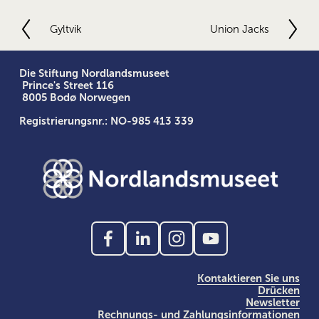
Gyltvik
Union Jacks
V
N
o
ä
r
c
h
h
Die Stiftung Nordlandsmuseet
 Prince's Street 116
e
s
 8005 Bodø Norwegen
r
t
i
e
Registrierungsnr.: NO-985 413 339
g
e
Kontaktieren Sie uns
Drücken
Newsletter
Rechnungs- und Zahlungsinformationen