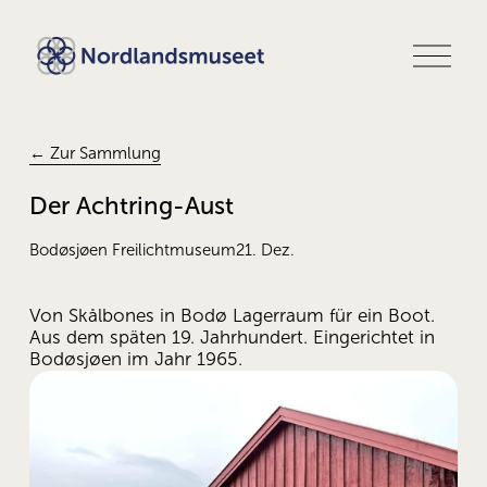
M
e
n
ü
ö
f
← Zur Sammlung
f
n
Der Achtring-Aust
e
n
Bodøsjøen Freilichtmuseum
21. Dez.
Von Skålbones in Bodø Lagerraum für ein Boot. 
Aus dem späten 19. Jahrhundert. Eingerichtet in 
Bodøsjøen im Jahr 1965.