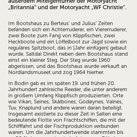
außerdem Miteigentümer der Motoryacht 
„Britannia“ und der Motoryacht „WF Christie“.
Im Bootshaus zu Berteus' und Julius' Zeiten 
befanden sich ein Achterruderer, ein Viererruderer, 
zwei Boote zum Fang von Klippfischen, zwei 
Heckboote und ein Löffelboot zur Jagd sowie ein 
reguläres Spitzboot, das in [Jahr einfügen] gebaut 
wurde. Saltdal Direkt neben dem Bootshaus stand 
einst ein kleiner Steg. Der Steg wurde 1960 
abgerissen, und das Bootshaus wurde verkauft an 
Nordlandsmuseet und zog 1964 hierher.
In Bodin gab es im späten 19. und frühen 20. 
Jahrhundert zahlreiche Reeder, die unter anderem 
in großem Umfang Klippfisch produzierten. Orte 
wie Vikan, Seines, Skålbones, Godøynes, Valnes, 
Tuv, Knaplund und andere waren daran beteiligt. 
Insgesamt existierte zu dieser Zeit in Salten eine 
bedeutende Flotte von Frachtschiffen, die mit der 
Schifffahrt und der Fischproduktion verbunden 
waren. Um die Jahrhundertwende stammten bis 