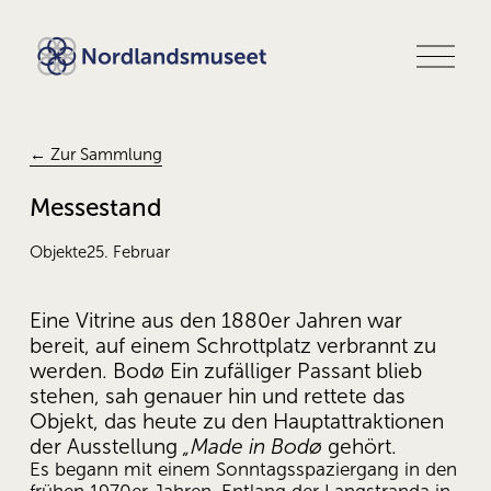
M
e
n
ü
ö
f
← Zur Sammlung
f
n
Messestand
e
n
Objekte
25. Februar
Eine Vitrine aus den 1880er Jahren war 
bereit, auf einem Schrottplatz verbrannt zu 
werden. Bodø Ein zufälliger Passant blieb 
stehen, sah genauer hin und rettete das 
Objekt, das heute zu den Hauptattraktionen 
der Ausstellung 
„Made in Bodø
 gehört.
Es begann mit einem Sonntagsspaziergang in den 