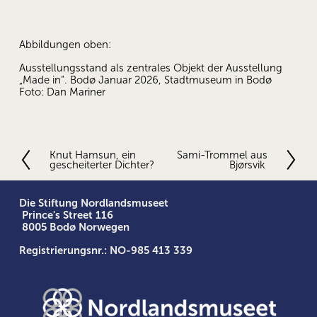
Abbildungen oben:
Ausstellungsstand als zentrales Objekt der Ausstellung 
„Made in“. Bodø Januar 2026, Stadtmuseum in Bodø 
Foto: Dan Mariner
Knut Hamsun, ein
Sami-Trommel aus
V
N
gescheiterter Dichter?
Bjørsvik
o
ä
r
c
h
h
Die Stiftung Nordlandsmuseet
e
s
 Prince's Street 116
r
t
 8005 Bodø Norwegen
i
e
Registrierungsnr.: NO-985 413 339
g
e