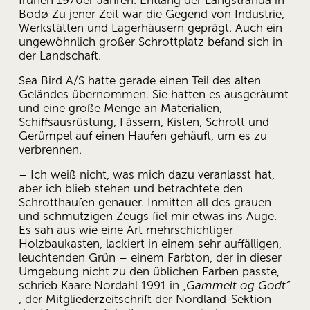
frühen 1970er Jahren. Entlang der Langstranda in 
Bodø Zu jener Zeit war die Gegend von Industrie, 
Werkstätten und Lagerhäusern geprägt. Auch ein 
ungewöhnlich großer Schrottplatz befand sich in 
der Landschaft.
Sea Bird A/S hatte gerade einen Teil des alten 
Geländes übernommen. Sie hatten es ausgeräumt 
und eine große Menge an Materialien, 
Schiffsausrüstung, Fässern, Kisten, Schrott und 
Gerümpel auf einen Haufen gehäuft, um es zu 
verbrennen.
– Ich weiß nicht, was mich dazu veranlasst hat, 
aber ich blieb stehen und betrachtete den 
Schrotthaufen genauer. Inmitten all des grauen 
und schmutzigen Zeugs fiel mir etwas ins Auge. 
Es sah aus wie eine Art mehrschichtiger 
Holzbaukasten, lackiert in einem sehr auffälligen, 
leuchtenden Grün – einem Farbton, der in dieser 
Umgebung nicht zu den üblichen Farben passte, 
schrieb Kaare Nordahl 1991 in 
„Gammelt og Godt“
, der Mitgliederzeitschrift der Nordland-Sektion 