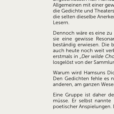
Allgemeinen mit einer ge
die Gedichte und Theater
die selten dieselbe Anerk
Lesern. 
Dennoch wäre es eine zu e
sie eine gewisse Resona
beständig erwiesen. Die be
auch heute noch weit verb
erstmals in 
„Der wilde Cho
losgelöst von der Sammlung
Warum wird Hamsuns Dichtu
Den Gedichten fehle es ni
anderen, am ganzen Wesen 
Eine Gruppe ist daher de
müsse. Er selbst nannte 
poetischer Anspielungen. 