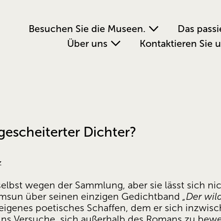
Besuchen Sie die Museen.
Das passi
Über uns
Kontaktieren Sie 
gescheiterter Dichter?
z
selbst wegen der Sammlung, aber sie lässt sich n
msun über seinen einzigen Gedichtband 
„Der wil
n eigenes poetisches Schaffen, dem er sich inzwis
ns Versuche, sich außerhalb des Romans zu bewe