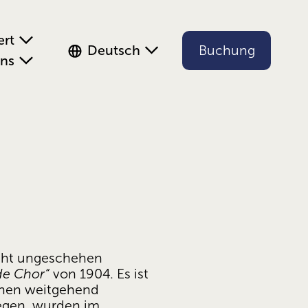
ert
Deutsch
Buchung
uns
icht ungeschehen 
de Chor“
 von 1904. Es ist 
chen weitgehend 
gen, wurden im 