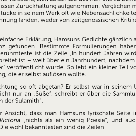
wissen Zurückhaltung aufgenommen. Verglichen m
stücke in seinem Werk oft wie Nebensächlichkeit
ennung fanden, weder von zeitgenössischen Kritik
infache Erklärung, Hamsuns Gedichte gänzlich a
nz gefunden. Bestimmte Formulierungen haben
rühmteste ist die Zeile „In hundert Jahren wird 
reitet ist – weit über ein Jahrhundert, nachdem
r“
 veröffentlicht wurde. So lebt ein kleiner Teil 
, die er selbst auflösen wollte. 
ng so oft abgetan? Er selbst war in seinem Urt
cht nur an „Süße“, schreibt er über die Sammlu
der Sulamith“.  
r Ansicht, dass man Hamsuns lyrischste Seite 
Victoria
 „nichts als ein wenig Poesie“, und auc
Die wohl bekanntesten sind die Zeilen: 