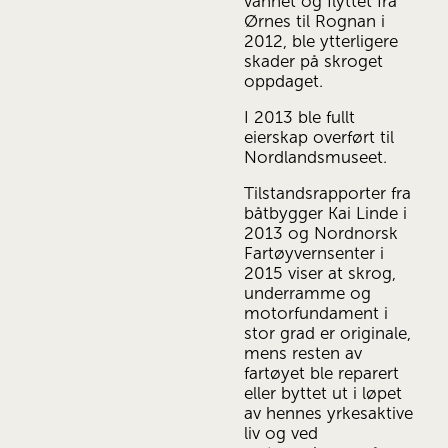
vannet og flyttet fra 
Ørnes til Rognan i 
2012, ble ytterligere 
skader på skroget 
oppdaget.
I 2013 ble fullt 
eierskap overført til 
Nordlandsmuseet. 
Tilstandsrapporter fra 
båtbygger Kai Linde i 
2013 og Nordnorsk 
Fartøyvernsenter i 
2015 viser at skrog, 
underramme og 
motorfundament i 
stor grad er originale, 
mens resten av 
fartøyet ble reparert 
eller byttet ut i løpet 
av hennes yrkesaktive 
liv og ved 