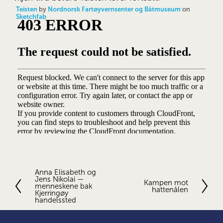
Teisten
by
Nordnorsk Fartøyvernsenter og Båtmuseum
on
Sketchfab
Anna Elisabeth og
F
Jens Nikolai —
o
Kampen mot
N
menneskene bak
hattenålen
r
Kjerringøy
e
handelssted
r
s
i
t