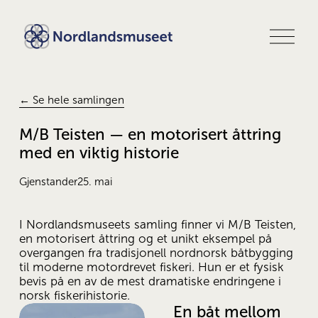
Å
p
n
e
m
e
← Se hele samlingen
n
y
M/B Teisten — en motorisert åttring
med en viktig historie
Gjenstander
25. mai
I Nordlandsmuseets samling finner vi M/B Teisten, 
en motorisert åttring og et unikt eksempel på 
overgangen fra tradisjonell nordnorsk båtbygging 
til moderne motordrevet fiskeri. Hun er et fysisk 
bevis på en av de mest dramatiske endringene i 
norsk fiskerihistorie.
En båt mellom 