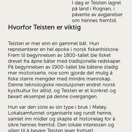
I dag er Teisten lagret 
på land i Rognan, i 
påvente av avgjørelser 
om hennes fremtid.
Hvorfor Teisten er viktig
Teisten er mer enn en gammel båt. Hun 
representerer en hel epoke i norsk fiskerihistorie. 
Frem til begynnelsen av 1800-tallet ble fisket 
drevet fra åpne båter med tradisjonelle redskaper. 
På begynnelsen av 1900-tallet ble båtene stadig 
mer motoriserte, noe som gjorde det mulig å 
fiske større mengder med mindre mannskap. 
Denne teknologiske revolusjonen endret norsk 
kystkultur for alltid, og Teisten er et konkret og 
bevart eksempel på denne overgangen.
Hun var den siste av sin type i bruk i Meløy. 
Lokalsamfunnet organiserte seg rundt henne, 
samlet inn midler og skapte et historielag for å 
sikre hennes fremtid. Den lokale interessen og 
viljen til å bevare Teisten lever fortsatt.