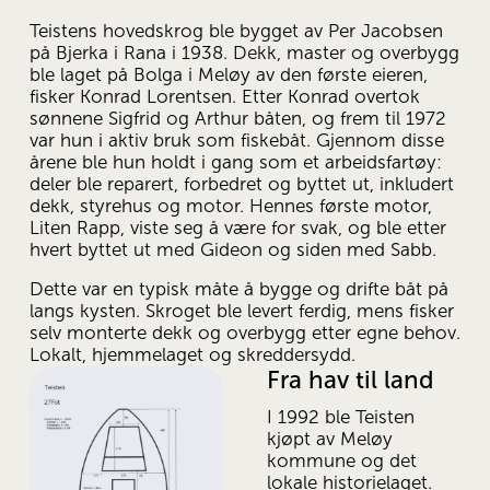
Teistens hovedskrog ble bygget av Per Jacobsen 
på Bjerka i Rana i 1938. Dekk, master og overbygg 
ble laget på Bolga i Meløy av den første eieren, 
fisker Konrad Lorentsen. Etter Konrad overtok 
sønnene Sigfrid og Arthur båten, og frem til 1972 
var hun i aktiv bruk som fiskebåt. Gjennom disse 
årene ble hun holdt i gang som et arbeidsfartøy: 
deler ble reparert, forbedret og byttet ut, inkludert 
dekk, styrehus og motor. Hennes første motor, 
Liten Rapp, viste seg å være for svak, og ble etter 
hvert byttet ut med Gideon og siden med Sabb.
Dette var en typisk måte å bygge og drifte båt på 
langs kysten. Skroget ble levert ferdig, mens fisker 
selv monterte dekk og overbygg etter egne behov. 
Lokalt, hjemmelaget og skreddersydd.
Fra hav til land
I 1992 ble Teisten 
kjøpt av Meløy 
kommune og det 
lokale historielaget. 