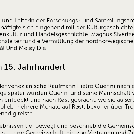
in und Leiterin der Forschungs- und Sammlungsabt
äftigte sich eingehend mit der Kulturgeschicht
enkultur und Handelsgeschichte. Magnus Sivertsen 
chsleiter für die Vermittlung der nordnorwegisch
kål Und Meløy Die 
 15. Jahrhundert
der venezianische Kaufmann Pietro Querini nach 
 Tage später wurden Querini und seine Mannschaft
 entdeckt und nach Røst gebracht, wo sie außeror
lieb mehrere Monate auf Røst, bevor er über Tr
edig reiste. 
ebnissen tief bewegt und beschrieb die Gemeinscha
lich – eine Gemeinschaft, die von Vertrauen und 