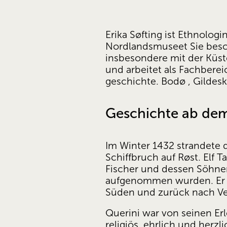
Erika Søfting ist Ethnolog
Nordlandsmuseet Sie besch
insbesondere mit der Küst
und arbeitet als Fachberei
geschichte. Bodø , Gildes
Geschichte ab dem
Im Winter 1432 strandete 
Schiffbruch auf Røst. Elf
Fischer und dessen Söhnen
aufgenommen wurden. Er b
Süden und zurück nach Ven
Querini war von seinen Erl
religiös, ehrlich und herz