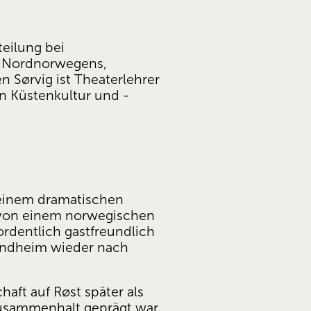
eilung bei 
e Nordnorwegens, 
Sørvig ist Theaterlehrer 
en Küstenkultur und -
einem dramatischen 
 von einem norwegischen 
dentlich gastfreundlich 
ondheim wieder nach 
ft auf Røst später als 
Zusammenhalt geprägt war. 