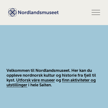
Å
p
n
e
m
e
n
y
Velkommen til Nordlandsmuseet. Her kan du 
oppleve nordnorsk kultur og historie fra fjell til 
kyst. 
Utforsk våre museer
 og 
finn aktiviteter og
utstillinger
 i hele Salten.