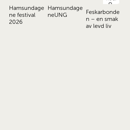
4.
7.
8.
Hamsundage
Hamsundage
Fa
Feskarbonde
ne festival
neUNG
Kj
n – en smak
2026
av levd liv