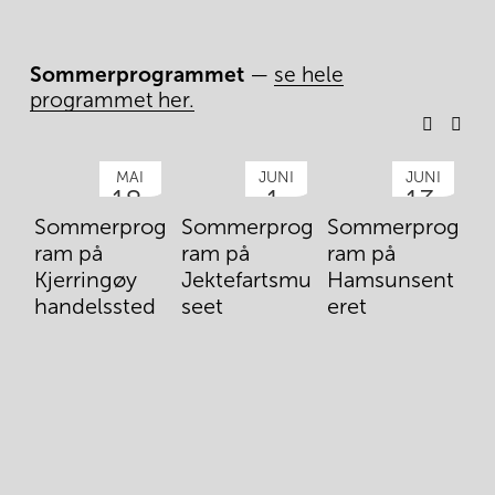
Sommerprogrammet
 — 
se hele
programmet her.
MAI
JUNI
JUNI
18.
1.
13.
S
Sommerprog
Sommerprog
Sommerprog
r
ram på
ram på
ram på
Ba
Kjerringøy
Jektefartsmu
Hamsunsent
handelssted
seet
eret