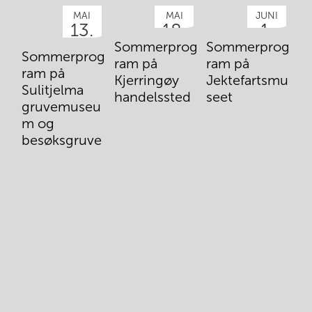
MAI
MAI
JUNI
13.
18.
1.
Sommerprog
Sommerprog
S
Sommerprog
ram på
ram på
r
ram på
Kjerringøy
Jektefartsmu
H
Sulitjelma
handelssted
seet
er
gruvemuseu
m og
besøksgruve