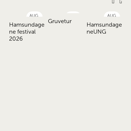
AUG.
AUG.
AUG.
4.
6.
7.
Gruvetur
Hamsundage
Hamsundage
F
ne festival
neUNG
n
2026
av