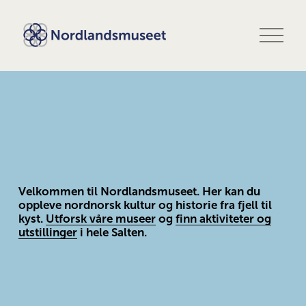
Å
p
n
e
m
e
n
y
Velkommen til Nordlandsmuseet. Her kan du 
oppleve nordnorsk kultur og historie fra fjell til 
kyst. 
Utforsk våre museer
 og 
finn aktiviteter og
utstillinger
 i hele Salten.