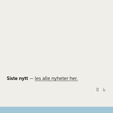
Siste nytt
 — 
les alle nyheter her.
P